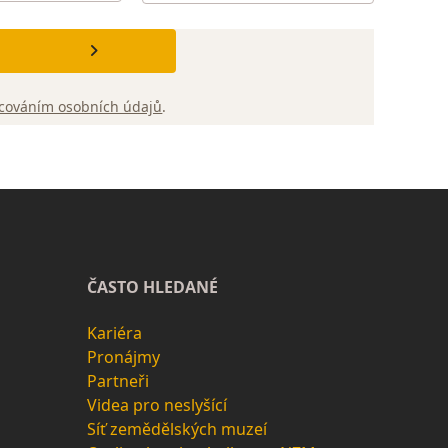
cováním osobních údajů
.
ČASTO HLEDANÉ
Kariéra
Pronájmy
Partneři
Videa pro neslyšící
Síť zemědělských muzeí