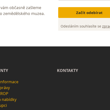
My vám občasně zašleme
Začít odebírat
ho zemědělského muzea.
Odesláním souhlasíte se
zpra
NTY
KONTAKTY
 informace
zprávy
 IROP
a nabídky
upci