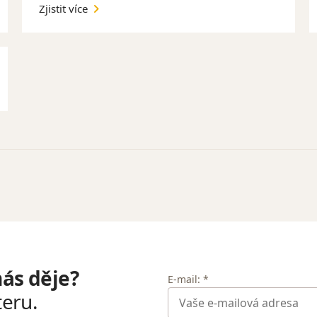
Zjistit více
nás děje?
E-mail: *
teru.