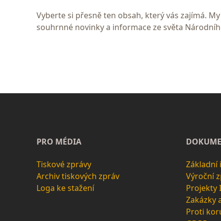
Vyberte si přesně ten obsah, který vás zajímá. 
souhrnné novinky a informace ze světa Národní
PRO MÉDIA
DOKUME
Tiskové zprávy
Základní
Archiv tiskových zpráv
Výroční 
Loga ke stažení
Projekty
Zakázky 
Proti kor