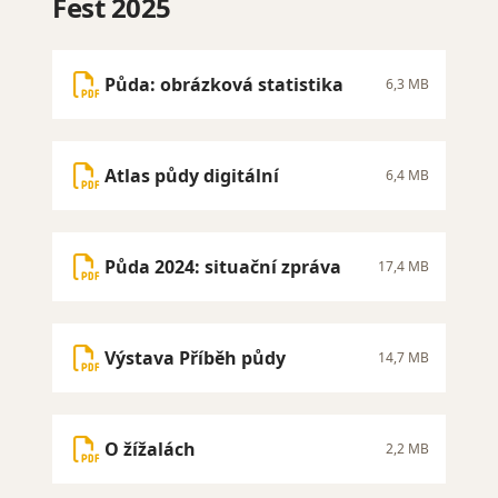
Fest 2025
Půda: obrázková statistika
6,3 MB
Atlas půdy digitální
6,4 MB
Půda 2024: situační zpráva
17,4 MB
Výstava Příběh půdy
14,7 MB
O žížalách
2,2 MB