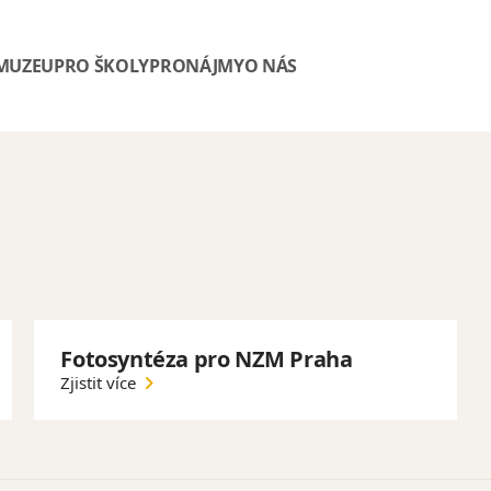
 MUZEU
PRO ŠKOLY
PRONÁJMY
O NÁS
Fotosyntéza pro NZM Praha
Zjistit více