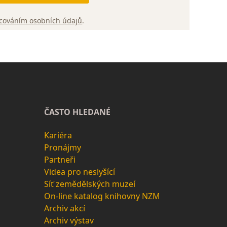
cováním osobních údajů
.
ČASTO HLEDANÉ
Kariéra
Pronájmy
Partneři
Videa pro neslyšící
Síť zemědělských muzeí
On-line katalog knihovny NZM
Archiv akcí
Archiv výstav