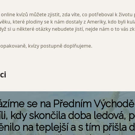
nline kvízů můžete zjistit, zda víte, co potřeboval k životu 
věku, které plodiny se k nám dostaly z Ameriky, kdo byli ku
yž si u některé otázky nebudete jistí, nejde nám o to vás z
opakovaně, kvízy postupně doplňujeme.
ci