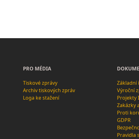
PRO MÉDIA
DOKUME
Tiskové zprávy
Základní
Archiv tiskových zpráv
Výroční 
Loga ke stažení
Projekty
Zakázky 
Proti kor
GDPR
Bezpečno
Pravidla 