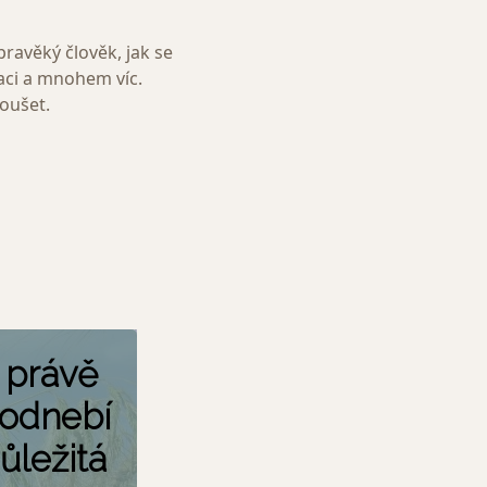
pravěký člověk, jak se
laci a mnohem víc.
koušet.