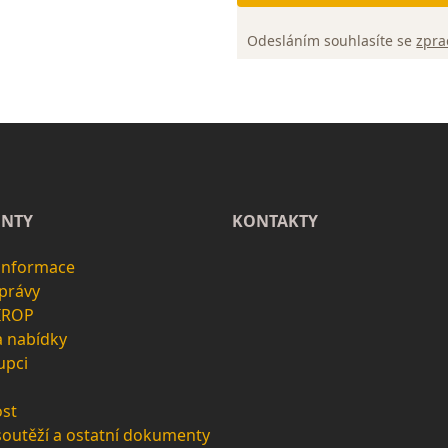
Odesláním souhlasíte se
zpra
NTY
KONTAKTY
 informace
zprávy
 IROP
a nabídky
upci
st
soutěží a ostatní dokumenty