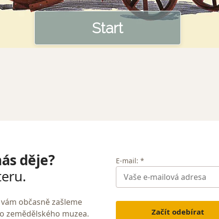
nás děje?
E-mail: *
teru.
My vám občasně zašleme
Začít odebírat
ho zemědělského muzea.