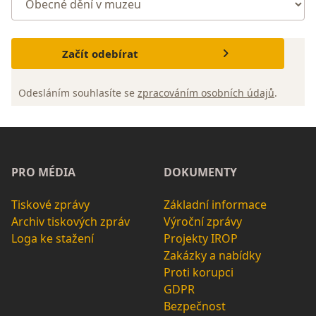
Začít odebírat
Odesláním souhlasíte se
zpracováním osobních údajů
.
PRO MÉDIA
DOKUMENTY
Tiskové zprávy
Základní informace
Archiv tiskových zpráv
Výroční zprávy
Loga ke stažení
Projekty IROP
Zakázky a nabídky
Proti korupci
GDPR
Bezpečnost