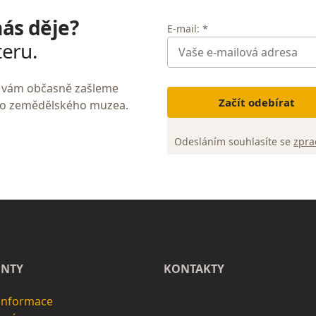
nás děje?
E-mail: *
teru.
My vám občasně zašleme
Začít odebírat
ho zemědělského muzea.
Odesláním souhlasíte se
zpra
NTY
KONTAKTY
 informace