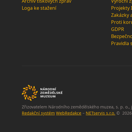
Archiv tiskových zpráv
Výroční 
Loga ke stažení
Projekty
Zakázky 
Proti kor
GDPR
Bezpečno
Pravidla 
Zřizovatelem Národního zemědělského muzea, s. p. o., j
Redakční systém
WebRedakce
–
NETservis s.r.o.
© 2026