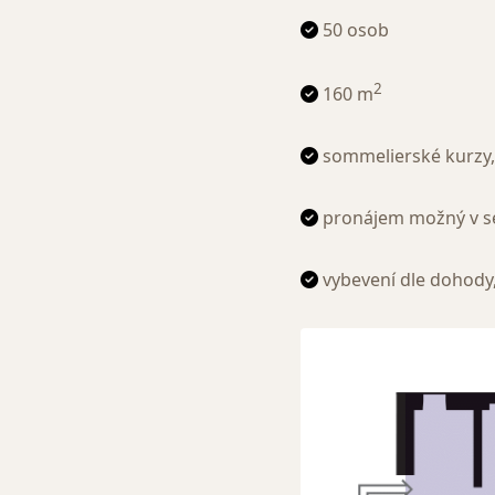
50 osob
2
160 m
sommelierské kurzy, 
pronájem možný v se
vybevení dle dohody