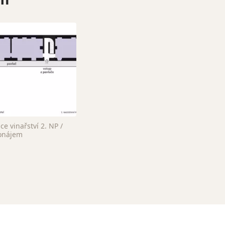
e vinařství 2. NP /
onájem