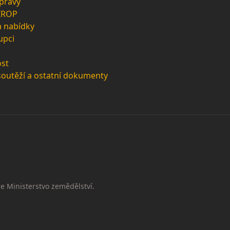
zprávy
 IROP
a nabídky
upci
st
soutěží a ostatní dokumenty
e Ministerstvo zemědělství.