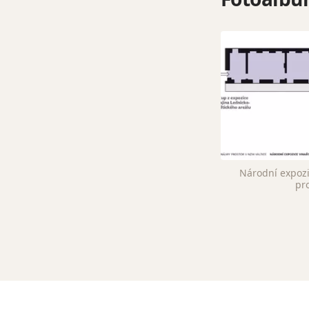
Národní expozic
pr