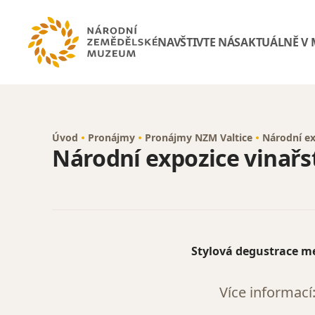
NAVŠTIVTE NÁS
AKTUÁLNĚ V
Úvod
Pronájmy
Pronájmy NZM Valtice
Národní ex
Národní expozice vinařst
Stylová degustrace me
Více informací