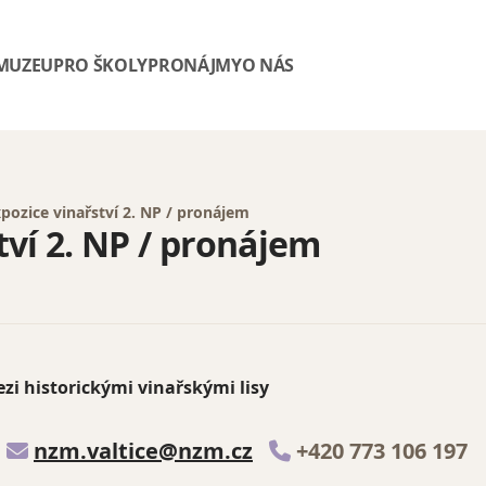
 MUZEU
PRO ŠKOLY
PRONÁJMY
O NÁS
pozice vinařství 2. NP / pronájem
ví 2. NP / pronájem
zi historickými vinařskými lisy
:
nzm.valtice@nzm.cz
+420 773 106 197