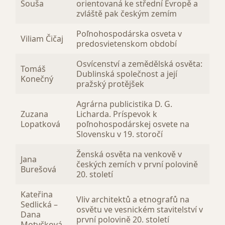
Šouša
orientovaná ke střední Evropě a
zvláště pak českým zemím
Poľnohospodárska osveta v
Viliam Čičaj
predosvietenskom období
Osvícenství a zemědělská osvěta:
Tomáš
Dublinská společnost a její
Konečný
pražský protějšek
Agrárna publicistika D. G.
Zuzana
Licharda. Príspevok k
Lopatková
poľnohospodárskej osvete na
Slovensku v 19. storočí
Ženská osvěta na venkově v
Jana
českých zemích v první polovině
Burešová
20. století
Kateřina
Vliv architektů a etnografů na
Sedlická –
osvětu ve vesnickém stavitelství v
Dana
první polovině 20. století
Motyčková