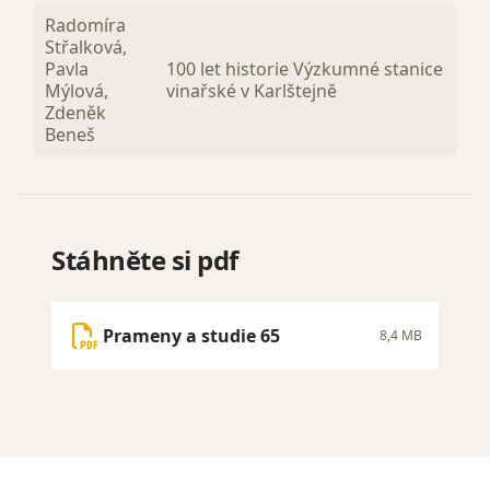
Radomíra
Střalková,
Pavla
100 let historie Výzkumné stanice
Mýlová,
vinařské v Karlštejně
Zdeněk
Beneš
Stáhněte si pdf
Prameny a studie 65
8,4 MB