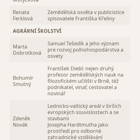
Renata
Zemědělská osvěta v publicistice
Ferklová
spisovatele Františka Křeliny
AGRÁRNÍ ŠKOLSTVÍ
Samuel Tešedík a jeho význam
Marta
pre rozvoj poľnohospodárstva a
Dobrotková
osvety
František Diebl: nejen druhý
profesor zemědělských nauk na
Bohumír
filozofickém učilišti v Brně, též
Smutný
podnikatel, vinař, cestovatel a
novinář
Lednicko-valtický areál v širších
evropských souvislostech a se
Zdeněk
stavbami
Novák
Josepha Hardtmutha jako
prostředí pro odborné
zahradnické vzdělávání