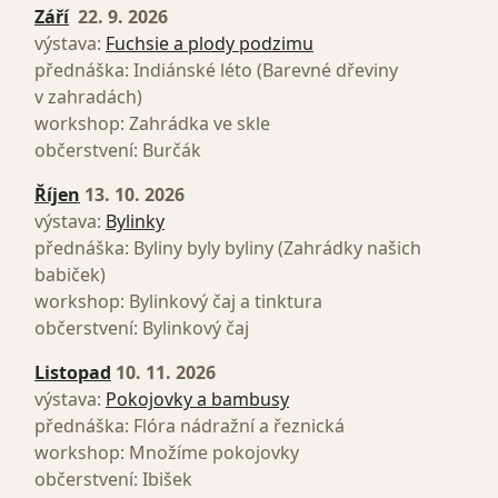
Září
22. 9. 2026
výstava:
Fuchsie a plody podzimu
přednáška: Indiánské léto (Barevné dřeviny
v zahradách)
workshop: Zahrádka ve skle
občerstvení: Burčák
Říjen
13. 10. 2026
výstava:
Bylinky
přednáška: Byliny byly byliny (Zahrádky našich
babiček)
workshop: Bylinkový čaj a tinktura
občerstvení: Bylinkový čaj
Listopad
10. 11. 2026
výstava:
Pokojovky a bambusy
přednáška: Flóra nádražní a řeznická
workshop: Množíme pokojovky
občerstvení: Ibišek