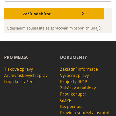
Začít odebírat
Odesláním souhlasíte se
zpracováním osobních údajů
.
PRO MÉDIA
DOKUMENTY
Tiskové zprávy
Základní informace
Archiv tiskových zpráv
Výroční zprávy
Loga ke stažení
Projekty IROP
Zakázky a nabídky
Proti korupci
GDPR
Bezpečnost
Pravidla soutěží a ostatní