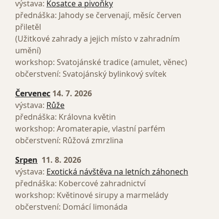
výstava:
Kosatce a pivoňky
přednáška: Jahody se červenají, měsíc červen
přiletěl
(Užitkové zahrady a jejich místo v zahradním
umění)
workshop: Svatojánské tradice (amulet, věnec)
občerstvení: Svatojánský bylinkový svítek
Červenec
14. 7. 2026
výstava:
Růže
přednáška: Královna květin
workshop: Aromaterapie, vlastní parfém
občerstvení: Růžová zmrzlina
Srpen
11. 8. 2026
výstava:
Exotická návštěva na letních záhonech
přednáška: Kobercové zahradnictví
workshop: Květinové sirupy a marmelády
občerstvení: Domácí limonáda