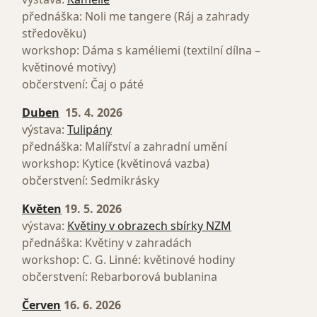
přednáška: Noli me tangere (Ráj a zahrady
středověku)
workshop: Dáma s kaméliemi (textilní dílna –
květinové motivy)
občerstvení: Čaj o páté
Duben
15. 4. 2026
výstava:
Tulipány
přednáška: Malířství a zahradní umění
workshop: Kytice (květinová vazba)
občerstvení: Sedmikrásky
Květen
19. 5. 2026
výstava:
Květiny v obrazech sbírky NZM
přednáška: Květiny v zahradách
workshop: C. G. Linné: květinové hodiny
občerstvení: Rebarborová bublanina
Červen
16. 6. 2026