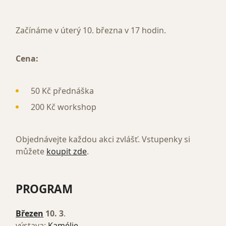
Začínáme v úterý 10. března v 17 hodin.
Cena:
50 Kč přednáška
200 Kč workshop
Objednávejte každou akci zvlášť. Vstupenky si
můžete
koupit zde
.
PROGRAM
Březen
10. 3
.
výstava:
Kamélie