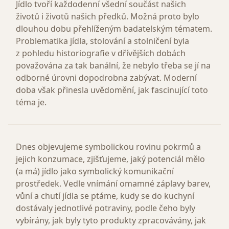
Jídlo tvoří každodenní všední součást našich
životů i životů našich předků. Možná proto bylo
dlouhou dobu přehlíženým badatelským tématem.
Problematika jídla, stolování a stolničení byla
z pohledu historiografie v dřívějších dobách
považována za tak banální, že nebylo třeba se jí na
odborné úrovni dopodrobna zabývat. Moderní
doba však přinesla uvědomění, jak fascinující toto
téma je.
Dnes objevujeme symbolickou rovinu pokrmů a
jejich konzumace, zjišťujeme, jaký potenciál mělo
(a má) jídlo jako symbolický komunikační
prostředek. Vedle vnímání omamné záplavy barev,
vůní a chutí jídla se ptáme, kudy se do kuchyní
dostávaly jednotlivé potraviny, podle čeho byly
vybírány, jak byly tyto produkty zpracovávány, jak