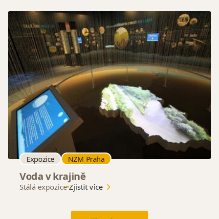
Expozice
NZM Praha
Voda v krajině
Stálá expozice
Zjistit více