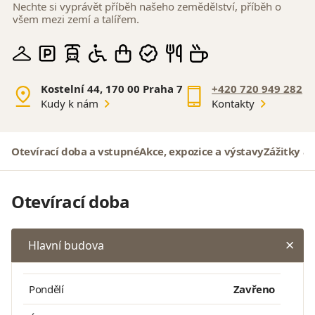
Nechte si vyprávět příběh našeho zemědělství, příběh o
všem mezi zemí a talířem.
Kostelní 44, 170 00 Praha 7
+420 720 949 282
Kudy k nám
Kontakty
Otevírací doba a vstupné
Akce, expozice a výstavy
Zážitky a 
Otevírací doba
Hlavní budova
Pondělí
Zavřeno