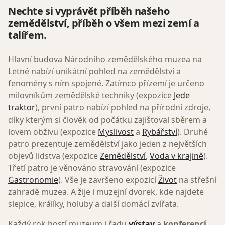
Nechte si vyprávět příběh našeho
zemědělství, příběh o všem mezi zemí a
talířem.
Hlavní budova Národního zemědělského muzea na
Letné nabízí unikátní pohled na zemědělství a
fenomény s ním spojené. Zatímco přízemí je určeno
milovníkům zemědělské techniky (expozice
Jede
traktor
), první patro nabízí pohled na přírodní zdroje,
díky kterým si člověk od počátku zajišťoval sběrem a
lovem obživu (expozice
Myslivost
a
Rybářství
). Druhé
patro prezentuje zemědělství jako jeden z největších
objevů lidstva (expozice
Zemědělství
,
Voda v krajině
).
Třetí patro je věnováno stravování (expozice
Gastronomie
). Vše je završeno expozicí
Život
na střešní
zahradě muzea. A žije i muzejní dvorek, kde najdete
slepice, králíky, holuby a další domácí zvířata.
Každý rok hostí muzeum i řadu
výstav
a
konferencí