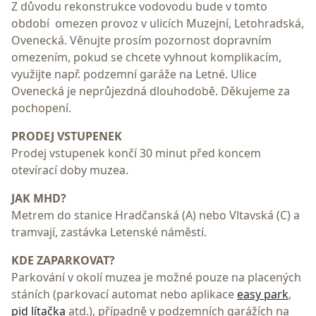
Z důvodu rekonstrukce vodovodu bude v tomto
období omezen provoz v ulicích Muzejní, Letohradská,
Ovenecká. Věnujte prosím pozornost dopravním
omezením, pokud se chcete vyhnout komplikacím,
využijte např. podzemní garáže na Letné. Ulice
Ovenecká je neprůjezdná dlouhodobě. Děkujeme za
pochopení.
PRODEJ VSTUPENEK
Prodej vstupenek končí 30 minut před koncem
otevírací doby muzea.
JAK MHD?
Metrem do stanice Hradčanská (A) nebo Vltavská (C) a
tramvají, zastávka Letenské náměstí.
KDE ZAPARKOVAT?
Parkování v okolí muzea je možné pouze na placených
stáních (parkovací automat nebo aplikace
easy park
,
pid lítačka
atd.), případně v podzemních garážích na