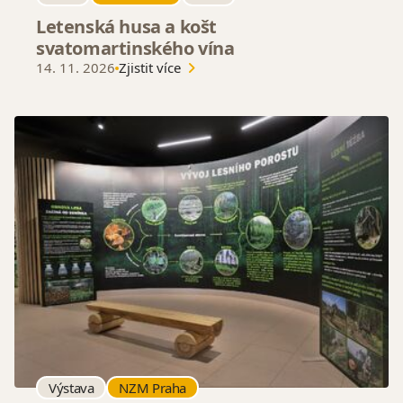
Letenská husa a košt
svatomartinského vína
14. 11. 2026
Zjistit více
Výstava
NZM Praha