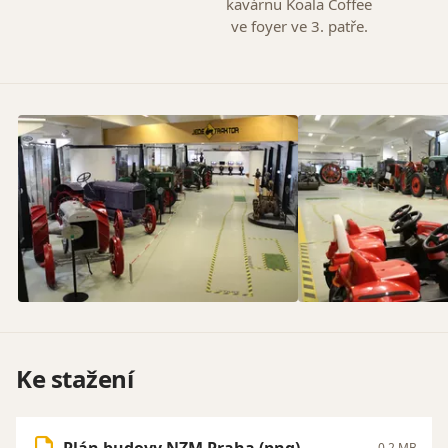
kavárnu Koala Coffee
ve foyer ve 3. patře.
Ke stažení
Plán budovy NZM Praha (png)
0,2 MB