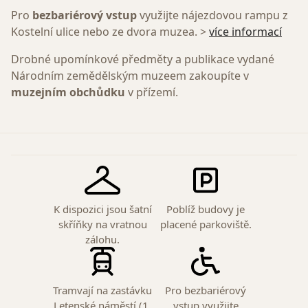
Pro
bezbariérový vstup
využijte nájezdovou rampu z
Kostelní ulice nebo ze dvora muzea. >
více informací
Drobné upomínkové předměty a publikace vydané
Národním zemědělským muzeem zakoupíte v
muzejním obchůdku
v přízemí.
K dispozici jsou šatní
Poblíž budovy je
skříňky na vratnou
placené parkoviště.
zálohu.
Tramvají na zastávku
Pro bezbariérový
Letenské náměstí (1,
vstup využijte