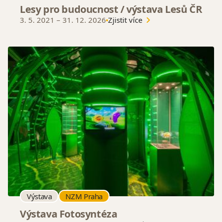
Lesy pro budoucnost / výstava Lesů ČR
3. 5. 2021
–
31. 12. 2026
Zjistit více
Výstava
NZM Praha
Výstava Fotosyntéza