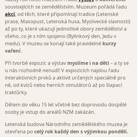
souvisejících se zemědělstvím. Muzeum pořádá řadu
akcí
, od těch, které připomínají tradice (Letenské
prase, Masopust, Letenská husa, Myslivecké slavnosti)
až po ty, které ukazují jednotlivé obory zemědělství a
všeho, co je s ním spojeno (Bylinkový den, Jedu v
medu). V muzeu se konají také pravidelné
kurzy
vaření
.
Při tvorbě expozic a výstav
myslíme i na děti
– a ty se
u nás rozhodně nenudí! V expozicích najdou řadu
interaktivních prvků a aktivit určených speciálně pro
ně, od kvízů nebo herních simulátorů až po šlapací
traktůrky.
Dětem do věku 15 let včetně bez doprovodu dospělé
osoby je vstup do areálů NZM zakázán.
Letenská budova Národního zemědělského muzea je
otevřena po
celý rok každý den s výjimkou pondělí.