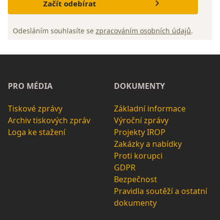
Začít odebírat
Odesláním souhlasíte se
zpracováním osobních údajů
.
PRO MÉDIA
DOKUMENTY
Tiskové zprávy
Základní informace
Archiv tiskových zpráv
Výroční zprávy
Loga ke stažení
Projekty IROP
Zakázky a nabídky
Proti korupci
GDPR
Bezpečnost
Pravidla soutěží a ostatní
dokumenty