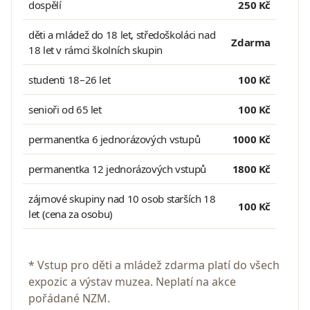
dospělí
250 Kč
děti a mládež do 18 let, středoškoláci nad
Zdarma
18 let v rámci školních skupin
studenti 18–26 let
100 Kč
senioři od 65 let
100 Kč
permanentka 6 jednorázových vstupů
1000 Kč
permanentka 12 jednorázových vstupů
1800 Kč
zájmové skupiny nad 10 osob starších 18
100 Kč
let (cena za osobu)
* Vstup pro děti a mládež zdarma platí do všech
expozic a výstav muzea. Neplatí na akce
pořádané NZM.