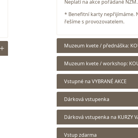
Neplatí na akce pořádané NZM.
* Benefitní karty nepřijímáme
řešíme s provozovatelem.
Muzeum kvete / přednáška: K
Muzeum kvete / workshop: KO
Vstupné na VYBRANÉ AKCE
Dárková vstupenka
Dárková vstupenka na KURZY 
Vstup zdarma