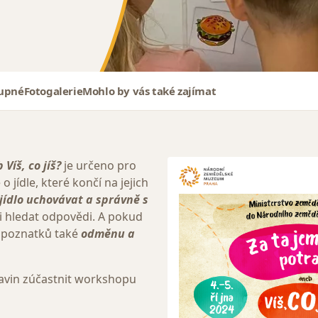
tupné
Fotogalerie
Mohlo by vás také zajímat
Víš, co jíš?
je určeno pro
o jídle, které končí na jejich
 jídlo uchovávat a správně s
ti hledat odpovědi. A pokud
 poznatků také
odměnu a
ravin zúčastnit workshopu