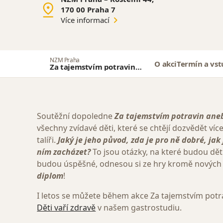
170 00 Praha 7
Více informací
NZM Praha
O akci
Termín a vs
Za tajemstvím potravin
aneb Víš, co jíš?
Soutěžní dopoledne
Za tajemstvím potravin aneb 
všechny zvídavé děti, které se chtějí dozvědět více 
talíři.
Jaký je jeho původ, zda je pro ně dobré, jak
ním zacházet?
To jsou otázky, na které budou dě
budou úspěšné, odnesou si ze hry kromě nových
diplom
!
I letos se můžete během akce Za tajemstvím pot
Děti vaří zdravě
v našem gastrostudiu.