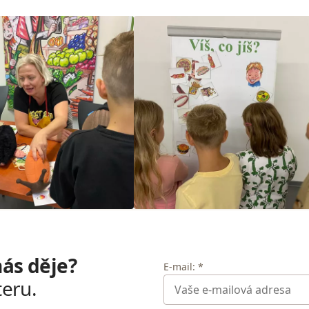
nás děje?
E-mail: *
teru.