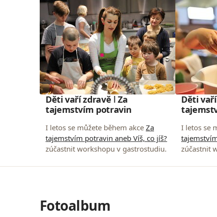
Děti vaří zdravě ǀ Za
Děti vaří
tajemstvím potravin
tajemst
I letos se můžete během akce
Za
I letos se
tajemstvím potravin aneb Víš, co jíš?
tajemstvím
zúčastnit workshopu v gastrostudiu.
zúčastnit 
Fotoalbum