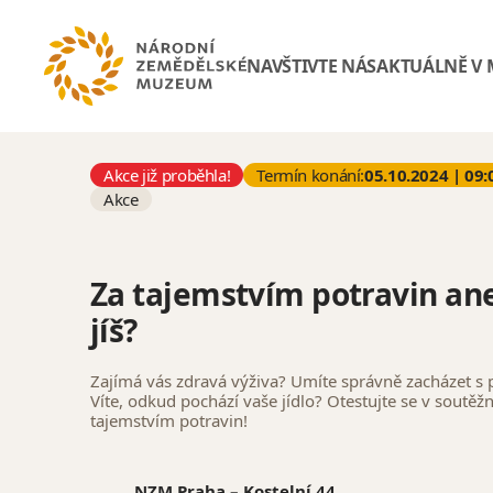
NAVŠTIVTE NÁS
AKTUÁLNĚ V
Akce již proběhla!
Termín konání:
05.10.2024 | 09:
Akce
Za tajemstvím potravin ane
jíš?
Zajímá vás zdravá výživa? Umíte správně zacházet s 
Víte, odkud pochází vaše jídlo? Otestujte se v soutěžn
tajemstvím potravin!
NZM Praha – Kostelní 44,