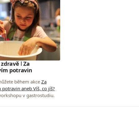
 zdravě ǀ Za
vím potravin
 můžete během akce
Za
 potravin aneb Víš, co jíš?
workshopu v gastrostudiu.