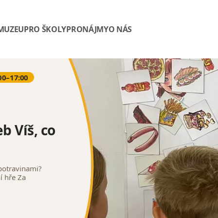
 MUZEU
PRO ŠKOLY
PRONÁJMY
O NÁS
00–17:00
b Víš, co
potravinami?
í hře Za