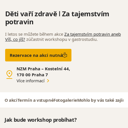
Děti vaří zdravě ǀ Za tajemstvím
potravin
I letos se můžete během akce
Za tajemstvím potravin aneb
Víš, co jíš?
zúčastnit workshopu v gastrostudiu.
Rezervace na akci nutná
NZM Praha – Kostelní 44,
170 00 Praha 7
Více informací
O akci
Termín a vstupné
Fotogalerie
Mohlo by vás také zajím
Jak bude workshop probíhat?