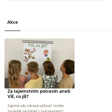
Akce
Za tajemstvím potravin aneb
Víš, co jíš?
Zajímá vás zdravá výživa? Umíte
správně zacházet s potravinami?