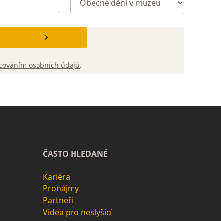
cováním osobních údajů
.
ČASTO HLEDANÉ
Kariéra
Pronájmy
Partneři
Videa pro neslyšící