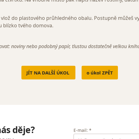
e vlož do plastového průhledného obalu. Postupně můžeš vyt
ou blízko tvého domova.
at: noviny nebo podobný papír, tlustou dostatečně velkou knihu, 
.
JÍT NA DALŠÍ ÚKOL
o úkol ZPĚT
nás děje?
E-mail: *