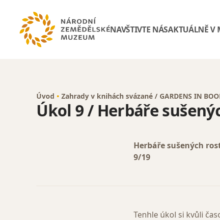
NAVŠTIVTE NÁS
AKTUÁLNĚ V
Úvod
Zahrady v knihách svázané / GARDENS IN B
Úkol 9 / Herbáře sušenýc
Herbáře sušených rost
9/19
Tenhle úkol si kvůli ča