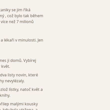
aniky se jim říká
pný , což bylo tak během
íce než 7 milionů
a lékaři v minulosti. Jen
ines ji domů. Vybírej
 květ.
dva listy novin, které
hy nevylézaly.
lož lístky, natoč květ a
knihy.
 přilep malými kousky
, kdy byla utržena, a