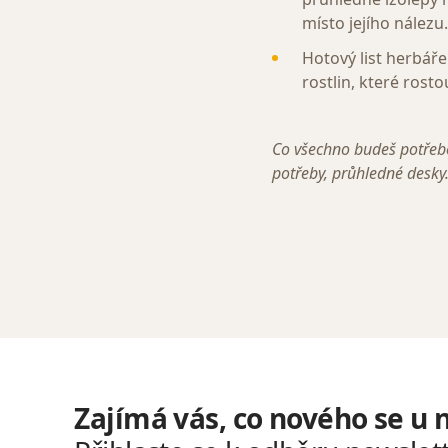
místo jejího nálezu.
Hotový list herbář
rostlin, které rost
Co všechno budeš potřebov
potřeby, průhledné desky
Zajímá vás, co nového se u 