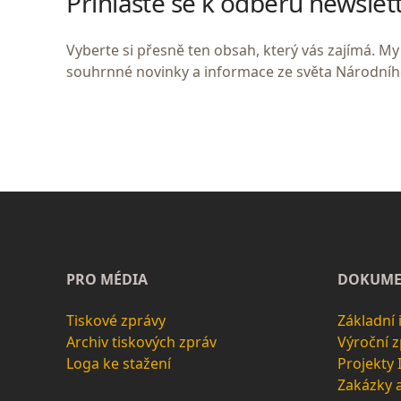
Přihlaste se k odběru newslet
Vyberte si přesně ten obsah, který vás zajímá. 
souhrnné novinky a informace ze světa Národní
PRO MÉDIA
DOKUME
Tiskové zprávy
Základní
Archiv tiskových zpráv
Výroční 
Loga ke stažení
Projekty
Zakázky 