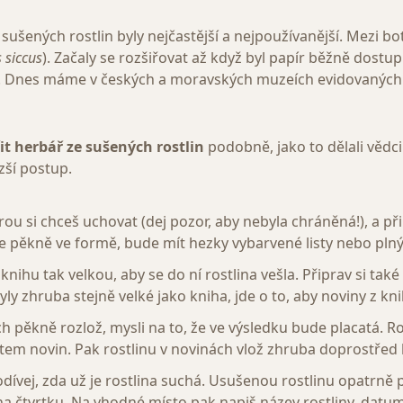
sušených rostlin byly nejčastější a nejpoužívanější. Mezi bot
 siccus
). Začaly se rozšiřovat až když byl papír běžně dostu
. Dnes máme v českých a moravských muzeích evidovaných v
t herbář ze sušených rostlin
podobně, jako to dělali vědci 
zší postup.
erou si chceš uchovat (dej pozor, aby nebyla chráněná!), a př
e pěkně ve formě, bude mít hezky vybarvené listy nebo plný
ihu tak velkou, aby se do ní rostlina vešla. Připrav si také 
yly zhruba stejně velké jako kniha, jde o to, aby noviny z kni
h pěkně rozlož, mysli na to, že ve výsledku bude placatá. Roz
istem novin. Pak rostlinu v novinách vlož zhruba doprostřed 
odívej, zda už je rostlina suchá. Usušenou rostlinu opatrně
a čtvrtku. Na vhodné místo pak napiš název rostliny, datum