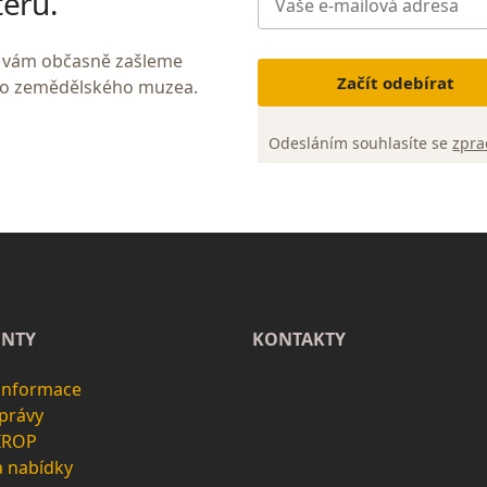
teru.
My vám občasně zašleme
Začít odebírat
ho zemědělského muzea.
Odesláním souhlasíte se
zpra
NTY
KONTAKTY
 informace
zprávy
 IROP
a nabídky