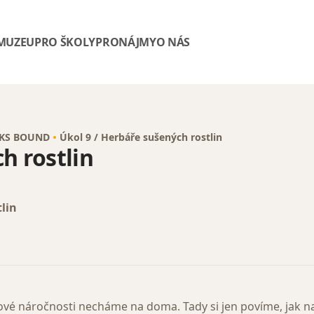
 MUZEU
PRO ŠKOLY
PRONÁJMY
O NÁS
OOKS BOUND
Úkol 9 / Herbáře sušených rostlin
h rostlin
lin
sové náročnosti necháme na doma. Tady si jen povíme, jak n