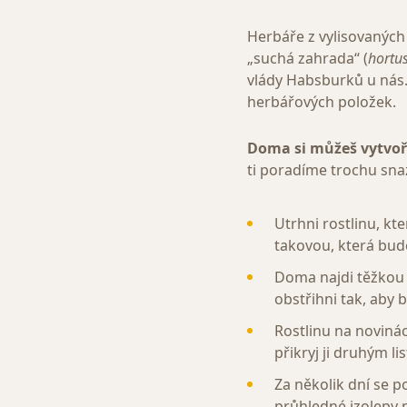
Herbáře z vylisovaných 
„suchá zahrada“ (
hortus
vlády Habsburků u nás
herbářových položek.
Doma si můžeš vytvoři
ti poradíme trochu sna
Utrhni rostlinu, kt
takovou, která bud
Doma najdi těžkou kn
obstřihni tak, aby b
Rostlinu na novinác
přikryj ji druhým l
Za několik dní se p
průhledné izolepy n