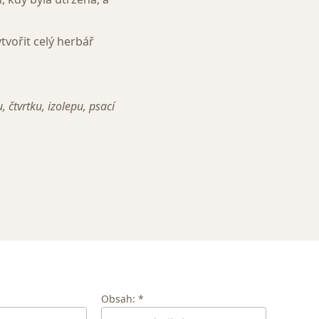
vořit celý herbář
čtvrtku, izolepu, psací
Obsah: *