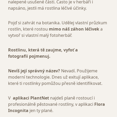
nalepené usušené části. Často je v herbáři i
napsáno, jestli má rostlina léčivé účinky.
Pojď si zahrát na botanika. Udělej vlastní průzkum
rostlin, které rostou
mimo náš záhon léčivek
a
vytvoř si vlastní malý fotoherbář.
Rostlinu, která tě zaujme, vyfoť a
fotografii pojmenuj.
Nevíš její správný název?
Nevadí. Použijeme
moderní technologie. Dnes už exitují aplikace,
které ti rostlinky pomůžou přesně identifikovat.
V
aplikaci PlantNet
najdeš planě rostoucí i
profesionálně pěstované rostliny, v aplikaci
Flora
Incognita
jen ty plané.