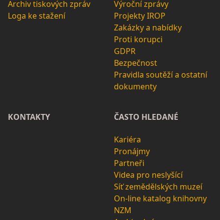
Archiv tiskových zpráv
Výroční zprávy
Loga ke stažení
Projekty IROP
Zakázky a nabídky
Proti korupci
GDPR
Bezpečnost
Pravidla soutěží a ostatní
dokumenty
KONTAKTY
ČASTO HLEDANÉ
Kariéra
Pronájmy
Partneři
Videa pro neslyšící
Síť zemědělských muzeí
On-line katalog knihovny
NZM