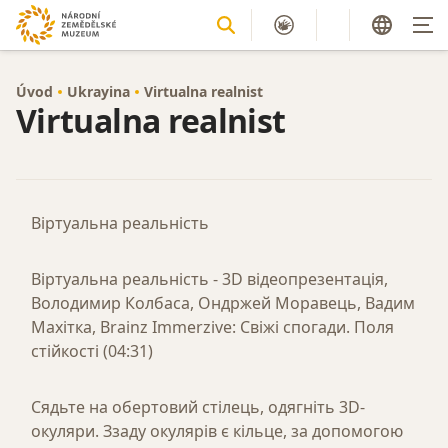
Úvod
Ukrayina
Virtualna realnist
Virtualna realnist
Віртуальна реальність
Віртуальна реальність - 3D відеопрезентація,
Володимир Колбаса, Ондржей Моравець, Вадим
Махітка, Brainz Immerzive: Свіжі спогади. Поля
стійкості (04:31)
Сядьте на обертовий стілець, одягніть 3D-
окуляри. Ззаду окулярів є кільце, за допомогою