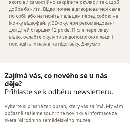
якого ви самостійно закріпите окуляри так, щоб
добре бачити. Відео почне відтворюватися саме
по собі, або натисніть пальцем перед собою на
іконку відеофайлу. 3D-окуляри рекомендовані
для дітей старших 12 років. Після перегляду
відео, ослабте окуляри за допомогою кільця і
покладіть їх назад на підставку. Дякуємо.
Zajímá vás, co nového se u nás
děje?
Přihlaste se k odběru newsletteru.
Vyberte si přesně ten obsah, který vás zajímá. My vám
občasně zašleme souhrnné novinky a informace ze
světa Národního zemědělského muzea.