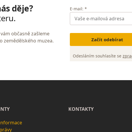
nás děje?
E-mail: *
teru.
My vám občasně zašleme
Začít odebírat
ho zemědělského muzea.
Odesláním souhlasíte se
zpra
NTY
KONTAKTY
 informace
zprávy