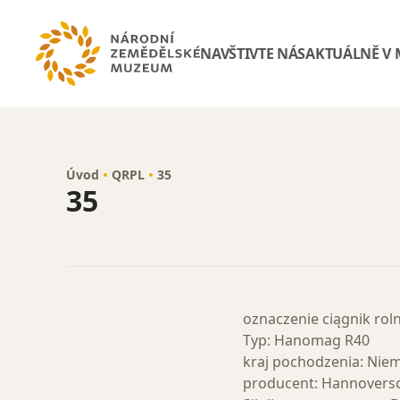
NAVŠTIVTE NÁS
AKTUÁLNĚ V
Úvod
QRPL
35
35
oznaczenie ciągnik roln
Typ: Hanomag R40
kraj pochodzenia: Nie
producent: Hannover