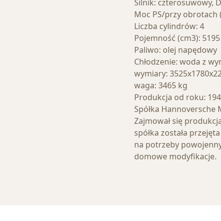
Silnik: czterosuwowy, 
Moc PS/przy obrotach (
Liczba cylindrów: 4
Pojemność (cm3): 5195
Paliwo: olej napędowy
Chłodzenie: woda z w
wymiary: 3525x1780x
waga: 3465 kg
Produkcja od roku: 19
Spółka Hannoversche 
Zajmował się produkcj
spółka została przejęta
na potrzeby powojenny
domowe modyfikacje.