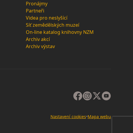
Pronájmy
Partneři
Videa pro neslyšící
Síť zemědělských muzeí
On-line katalog knihovny NZM
Archiv akcí
Archiv výstav
Nastavení cookies
•
Mapa webu