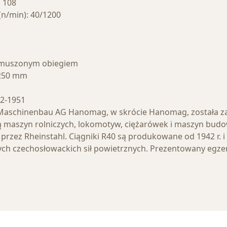
D 108
n/min): 40/1200
ymuszonym obiegiem
2250 mm
42-1951
Maschinenbau AG Hanomag, w skrócie Hanomag, została za
ą maszyn rolniczych, lokomotyw, ciężarówek i maszyn bud
 przez Rheinstahl. Ciągniki R40 są produkowane od 1942 r. i
ch czechosłowackich sił powietrznych. Prezentowany egzem