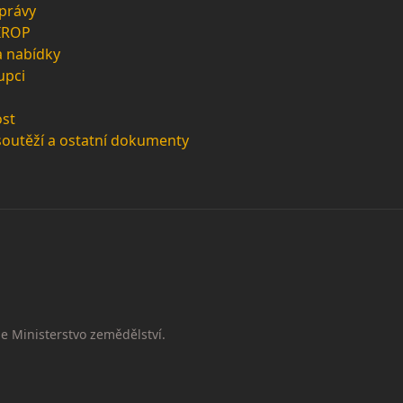
zprávy
 IROP
a nabídky
upci
st
soutěží a ostatní dokumenty
e Ministerstvo zemědělství.