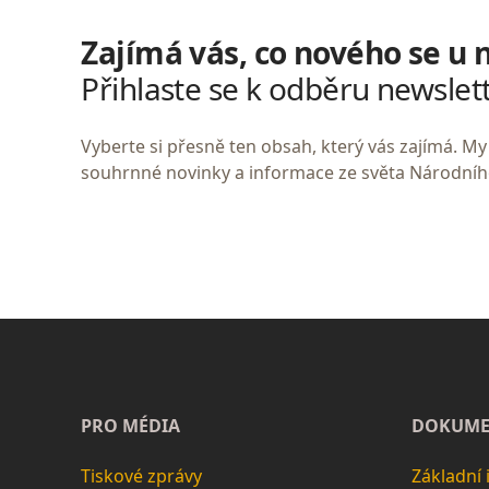
Zajímá vás, co nového se u 
Přihlaste se k odběru newslet
Vyberte si přesně ten obsah, který vás zajímá. 
souhrnné novinky a informace ze světa Národní
PRO MÉDIA
DOKUME
Tiskové zprávy
Základní