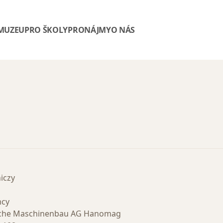
 MUZEU
PRO ŠKOLY
PRONÁJMY
O NÁS
iczy
mcy
sche Maschinenbau AG Hanomag