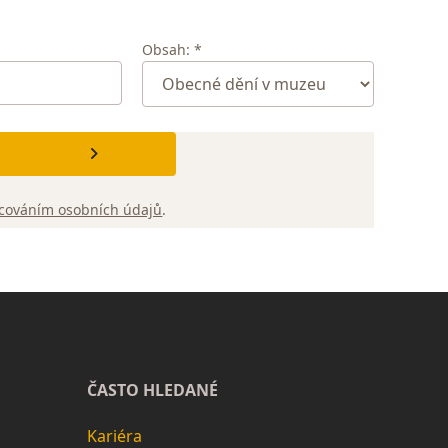
Obsah: *
cováním osobních údajů
.
ČASTO HLEDANÉ
Kariéra