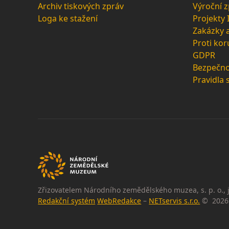
Archiv tiskových zpráv
Výroční 
Loga ke stažení
Projekty
Zakázky 
Proti kor
GDPR
Bezpečno
Pravidla 
Zřizovatelem Národního zemědělského muzea, s. p. o., j
Redakční systém
WebRedakce
–
NETservis s.r.o.
© 2026