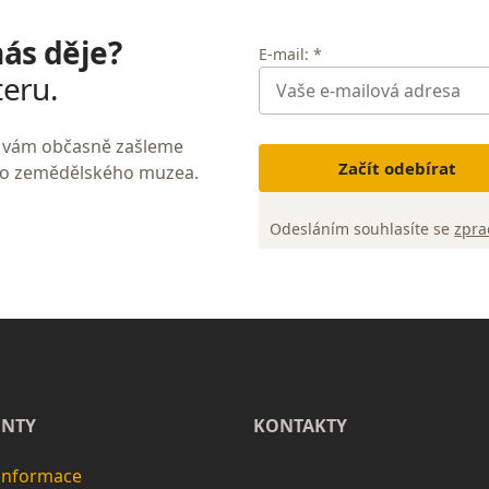
nás děje?
E-mail: *
teru.
My vám občasně zašleme
Začít odebírat
ho zemědělského muzea.
Odesláním souhlasíte se
zpra
NTY
KONTAKTY
 informace