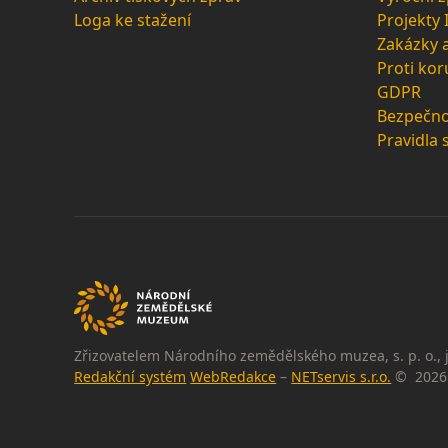
Loga ke stažení
Projekty
Zakázky 
Proti kor
GDPR
Bezpečno
Pravidla 
Zřizovatelem Národního zemědělského muzea, s. p. o., j
Redakční systém
WebRedakce
–
NETservis s.r.o.
© 2026