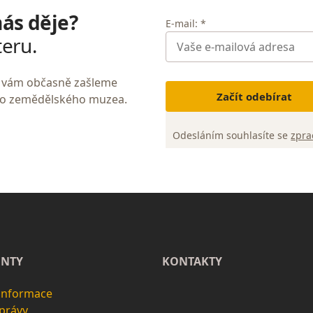
nás děje?
E-mail: *
teru.
My vám občasně zašleme
Začít odebírat
ho zemědělského muzea.
Odesláním souhlasíte se
zpra
NTY
KONTAKTY
 informace
zprávy