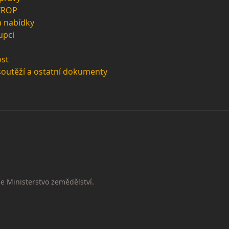
 IROP
a nabídky
upci
st
soutěží a ostatní dokumenty
e Ministerstvo zemědělství.