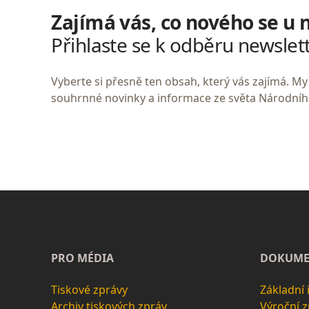
Zajímá vás, co nového se u 
Přihlaste se k odběru newslet
Vyberte si přesně ten obsah, který vás zajímá. 
souhrnné novinky a informace ze světa Národní
PRO MÉDIA
DOKUME
Tiskové zprávy
Základní
Archiv tiskových zpráv
Výroční 