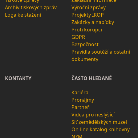
Tiskové zprávy
Základní informace
Archiv tiskových zpráv
Výroční zprávy
Loga ke stažení
Projekty IROP
Zakázky a nabídky
Proti korupci
GDPR
Bezpečnost
Pravidla soutěží a ostatní
dokumenty
KONTAKTY
ČASTO HLEDANÉ
Kariéra
Pronájmy
Partneři
Videa pro neslyšící
Síť zemědělských muzeí
On-line katalog knihovny
NZM