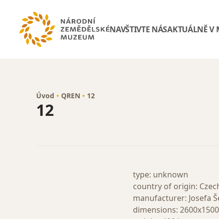
NAVŠTIVTE NÁS
AKTUÁLNĚ V
Úvod
QREN
12
12
type: unknown
country of origin: Czec
manufacturer: Josefa Š
dimensions: 2600x15