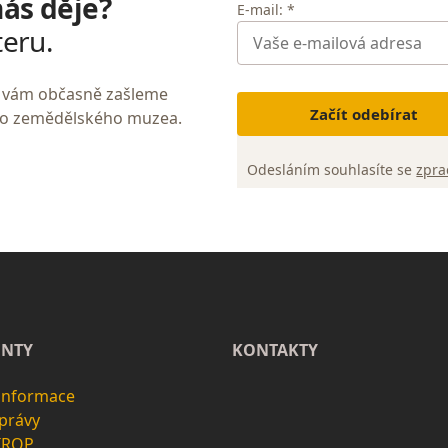
nás děje?
E-mail: *
teru.
My vám občasně zašleme
Začít odebírat
ho zemědělského muzea.
Odesláním souhlasíte se
zpra
NTY
KONTAKTY
 informace
zprávy
 IROP