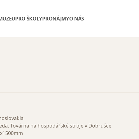
 MUZEU
PRO ŠKOLY
PRONÁJMY
O NÁS
hoslovakia
eda, Továrna na hospodářské stroje v Dobrušce
00x1500mm