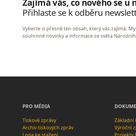
Zajímá vás, co nového se u 
Přihlaste se k odběru newslet
Vyberte si přesně ten obsah, který vás zajímá. 
souhrnné novinky a informace ze světa Národní
PRO MÉDIA
DOKUME
Tiskové zprávy
Základní
Archiv tiskových zpráv
Výroční 
Loga ke stažení
Projekty