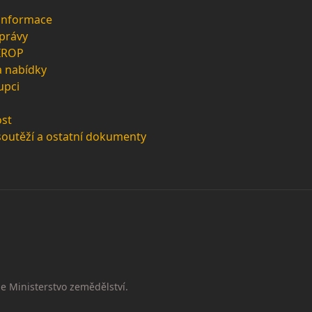
 informace
zprávy
 IROP
a nabídky
upci
st
soutěží a ostatní dokumenty
e Ministerstvo zemědělství.