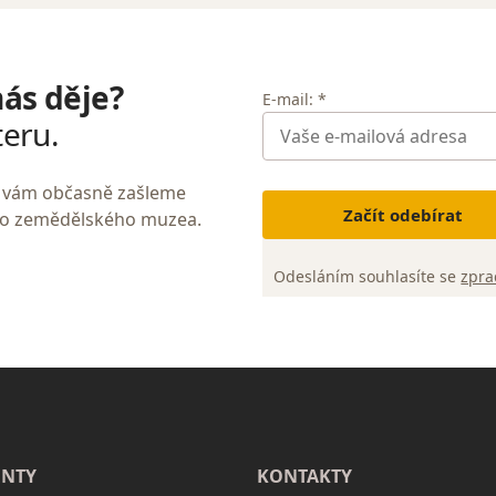
nás děje?
E-mail: *
teru.
My vám občasně zašleme
Začít odebírat
ho zemědělského muzea.
Odesláním souhlasíte se
zpra
NTY
KONTAKTY