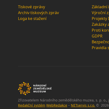
Tiskové zprávy
Základní
Archiv tiskových zpráv
Výroční 
Loga ke stažení
Projekty
Zakázky 
Proti kor
GDPR
Bezpečno
Pravidla 
Zřizovatelem Národního zemědělského muzea, s. p. o., j
Redakční systém
WebRedakce
–
NETservis s.r.o.
© 2026