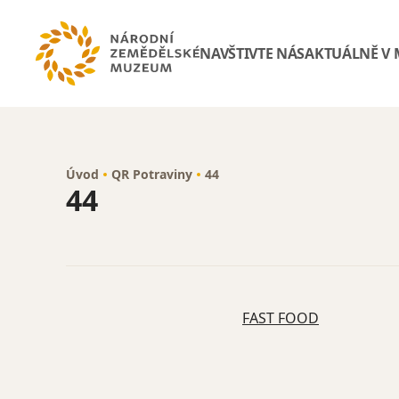
NAVŠTIVTE NÁS
AKTUÁLNĚ V
Úvod
QR Potraviny
44
44
FAST FOOD