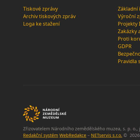
Tiskové zprávy
Základní
Archiv tiskových zpráv
Výroční 
Loga ke stažení
Projekty
Zakázky 
Proti kor
GDPR
Bezpečno
Pravidla 
Zřizovatelem Národního zemědělského muzea, s. p. o., j
Redakční systém
WebRedakce
–
NETservis s.r.o.
© 2026