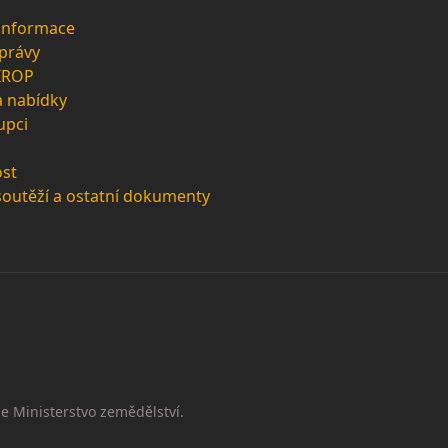
 informace
zprávy
 IROP
a nabídky
upci
st
soutěží a ostatní dokumenty
e Ministerstvo zemědělství.