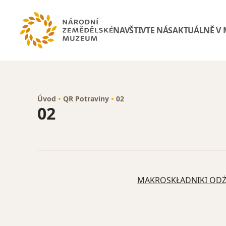
NAVŠTIVTE NÁS
AKTUÁLNĚ V
Úvod
QR Potraviny
02
02
MAKROSKŁADNIKI OD