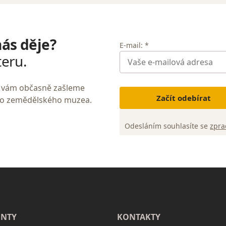
nás děje?
E-mail: *
teru.
My vám občasně zašleme
Začít odebírat
ho zemědělského muzea.
Odesláním souhlasíte se
zpra
NTY
KONTAKTY