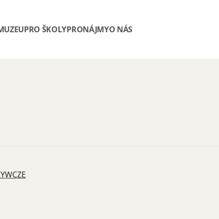
 MUZEU
PRO ŠKOLY
PRONÁJMY
O NÁS
ŻYWCZE