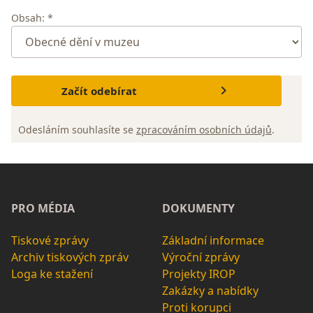
Obsah: *
Začít odebírat
Odesláním souhlasíte se
zpracováním osobních údajů
.
PRO MÉDIA
DOKUMENTY
Tiskové zprávy
Základní informace
Archiv tiskových zpráv
Výroční zprávy
Loga ke stažení
Projekty IROP
Zakázky a nabídky
Proti korupci