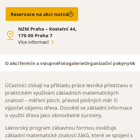
Rezervace na akci nutná
NZM Praha – Kostelní 44,
170 00 Praha 7
Více informací
O akci
Termín a vstupné
Fotogalerie
Organizační pokyny
Mohl
Účastníci získají na příkladu práce lesníka představu o
praktickém využívání základních matematických
znalostí – měření ploch, převod plošných měr či
výpočet objemu dřeva. Dozvědí se základní informace
o využití dřeva jako obnovitelné suroviny.
Lektorský program zábavnou formou osvěžuje
základní matematické znalosti žáků, které ve spojení s