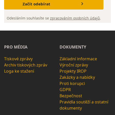
Začít odebírat
Odesláním souhlasíte se
zpracováním osobních údajů
.
PRO MÉDIA
DOKUMENTY
Tiskové zprávy
Základní informace
Archiv tiskových zpráv
Výroční zprávy
Loga ke stažení
Projekty IROP
Zakázky a nabídky
Proti korupci
GDPR
Bezpečnost
Pravidla soutěží a ostatní
dokumenty