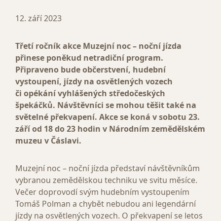
12. září 2023
Třetí ročník akce Muzejní noc – noční jízda
přinese poněkud netradiční program.
Připraveno bude občerstvení, hudební
vystoupení, jízdy na osvětlených vozech
či opékání vyhlášených středočeských
špekáčků. Návštěvníci se mohou těšit také na
světelné překvapení. Akce se koná v sobotu 23.
září od 18 do 23 hodin v Národním zemědělském
muzeu v Čáslavi.
Muzejní noc – noční jízda představí návštěvníkům
vybranou zemědělskou techniku ve svitu měsíce.
Večer doprovodí svým hudebním vystoupením
Tomáš Polman a chybět nebudou ani legendární
jízdy na osvětlených vozech. O překvapení se letos