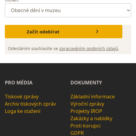
Začít odebírat
Odesláním souhlasíte se
zpracováním osobních údajů
.
PRO MÉDIA
DOKUMENTY
Tiskové zprávy
Základní informace
Archiv tiskových zpráv
Výroční zprávy
Loga ke stažení
Projekty IROP
Zakázky a nabídky
Proti korupci
GDPR