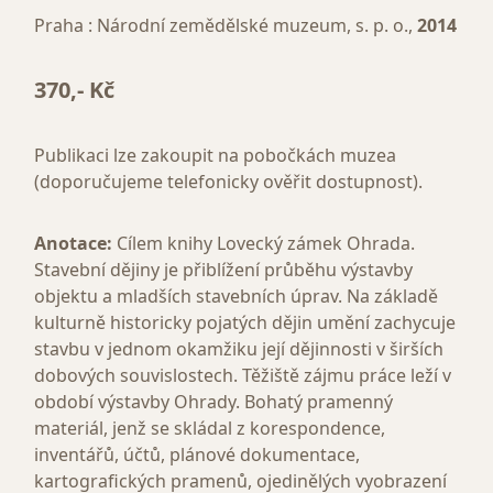
Praha : Národní zemědělské muzeum, s. p. o.,
2014
370,- Kč
Publikaci lze zakoupit na pobočkách muzea
(doporučujeme telefonicky ověřit dostupnost).
Anotace:
Cílem knihy Lovecký zámek Ohrada.
Stavební dějiny je přiblížení průběhu výstavby
objektu a mladších stavebních úprav. Na základě
kulturně historicky pojatých dějin umění zachycuje
stavbu v jednom okamžiku její dějinnosti v širších
dobových souvislostech. Těžiště zájmu práce leží v
období výstavby Ohrady. Bohatý pramenný
materiál, jenž se skládal z korespondence,
inventářů, účtů, plánové dokumentace,
kartografických pramenů, ojedinělých vyobrazení