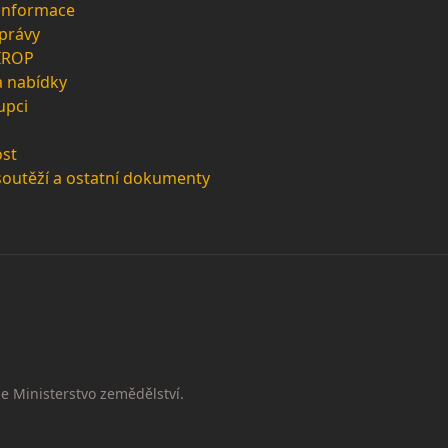
 informace
zprávy
 IROP
a nabídky
upci
st
soutěží a ostatní dokumenty
e Ministerstvo zemědělství.