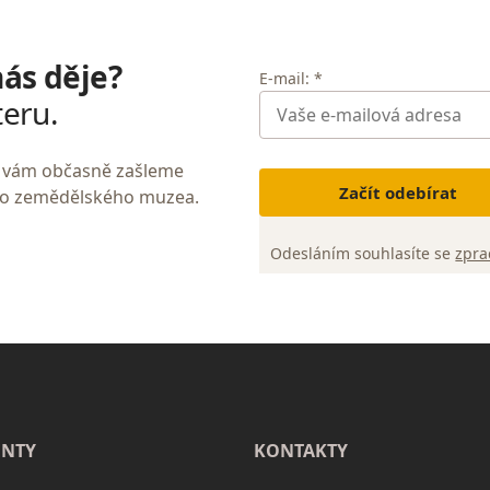
nás děje?
E-mail: *
teru.
My vám občasně zašleme
Začít odebírat
ho zemědělského muzea.
Odesláním souhlasíte se
zpra
NTY
KONTAKTY