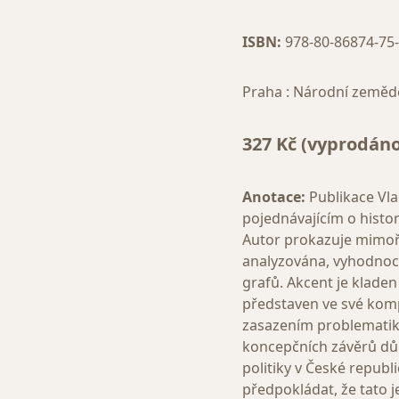
ISBN:
978-80-86874-75
Praha : Národní zemědě
327 Kč (vyprodáno
Anotace:
Publikace Vla
pojednávajícím o histor
Autor prokazuje mimořá
analyzována, vyhodnoc
grafů. Akcent je kladen
představen ve své komp
zasazením problematiky
koncepčních závěrů důl
politiky v České republ
předpokládat, že tato j