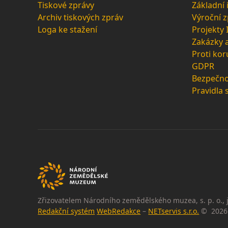
Tiskové zprávy
Základní
Archiv tiskových zpráv
Výroční 
Loga ke stažení
Projekty
Zakázky 
Proti kor
GDPR
Bezpečno
Pravidla 
Zřizovatelem Národního zemědělského muzea, s. p. o., j
Redakční systém
WebRedakce
–
NETservis s.r.o.
© 2026