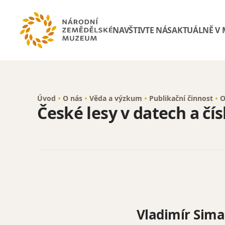
NAVŠTIVTE NÁS
AKTUÁLNĚ V
Úvod
O nás
Věda a výzkum
Publikační činnost
O
České lesy v datech a čís
Vladimír Sim