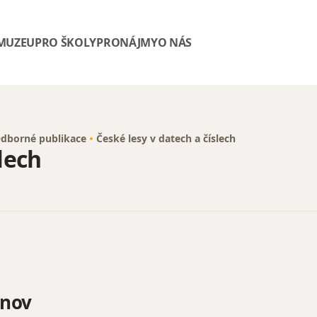
 MUZEU
PRO ŠKOLY
PRONÁJMY
O NÁS
dborné publikace
České lesy v datech a číslech
lech
anov