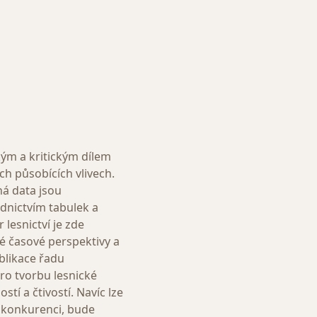
kým a kritickým dílem
ch působících vlivech.
ná data jsou
nictvím tabulek a
lesnictví je zde
é časové perspektivy a
blikace řadu
ro tvorbu lesnické
í a čtivostí. Navíc lze
ni konkurenci, bude