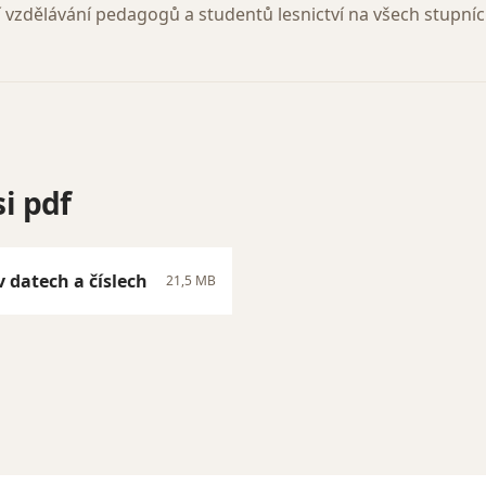
í vzdělávání pedagogů a studentů lesnictví na všech stupníc
i pdf
v datech a číslech
21,5 MB