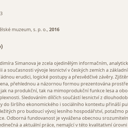
-3
lské muzeum, s. p. o.,
2016
)
dimíra Simanova je zcela ojedinělým informačním, analytic
ii a současnosti vývoje lesnictví v českých zemích a základní
dnou erudici, logické postupy a přesvědčivé závěry. Zjiště
ena, přehlednou a názornou formou prezentována prostřed
 jak na produkční, tak na mimoprodukční funkce lesa a obor 
lexnosti. Sledováním dílčích součástí lesnictví z dlouhodob
 do širšího ekonomického i sociálního kontextu přináší pu
ežitých pro budoucí vývoj lesního hospodářství, potažmo p
ice. Odborná fundovanost je vyvážena obecnou srozumitelnost
edinečná a aktuální práce, nemající v této kvalitativní úrov