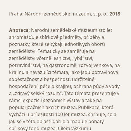
Praha: Národní zemědělské muzeum, s. p. o.,
2018
Anotace:
Národní zemědělské muzeum sto let
shromažďuje sbírkové předměty, příběhy a
poznatky, které se týkají jednotlivých oborů
zemědělství. Tematicky se zaměřuje na
zemědělství včetně lesnictví, rybářství,
potravinářství, na gastronomii, rozvoj venkova, na
krajinu a navazující témata, jako jsou potravinová
soběstačnost a bezpečnost, udržitelné
hospodaření, péče o krajinu, ochrana půdy a vody
a „zdravý selský rozum“. Tato témata prezentuje v
rámci expozic i sezonních výstav a také na
popularizačních akcích muzea. Publikace, která
vychází u příležitosti 100 let muzea, shrnuje, co a
jak se v této oblasti dařilo a mapuje bohatý
sbírkový fond muzea. Cílem výzkumu