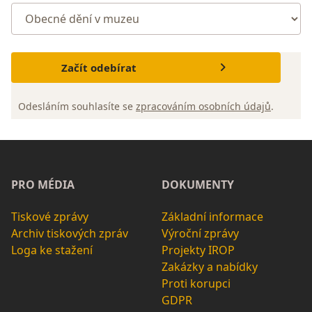
Začít odebírat
Odesláním souhlasíte se
zpracováním osobních údajů
.
PRO MÉDIA
DOKUMENTY
Tiskové zprávy
Základní informace
Archiv tiskových zpráv
Výroční zprávy
Loga ke stažení
Projekty IROP
Zakázky a nabídky
Proti korupci
GDPR