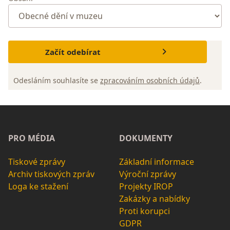
Začít odebírat
Odesláním souhlasíte se
zpracováním osobních údajů
.
PRO MÉDIA
DOKUMENTY
Tiskové zprávy
Základní informace
Archiv tiskových zpráv
Výroční zprávy
Loga ke stažení
Projekty IROP
Zakázky a nabídky
Proti korupci
GDPR