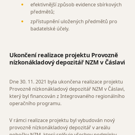
efektivnější způsob evidence sbírkových
předmětů;
zpřístupnění uložených předmětů pro
badatelské účely.
Ukončení realizace projektu Provozně
nízkonákladový depozitář NZM v Čáslavi
Dne 30. 11. 2021 byla ukončena realizace projektu
Provozně nízkonákladový depozitář NZM v Čáslavi,
který byl financován z Integrovaného regionálního
operačního programu.
V rámci realizace projektu byl vybudován nový
provozně nízkonákladový depozitář v areálu
pobočky NZM, který splňuje všechny podmínky