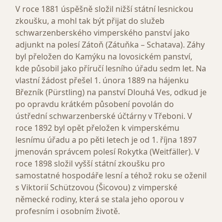
V roce 1881 úspěšně složil nižší státní lesnickou
zkoušku, a mohl tak být přijat do služeb
schwarzenberského vimperského panství jako
adjunkt na polesí Zátoň (Zátuňka – Schatava). Záhy
byl přeložen do Kamýku na lovosickém panství,
kde působil jako příručí lesního úřadu sedm let. Na
vlastní žádost přešel 1. února 1889 na hájenku
Březník (Pürstling) na panství Dlouhá Ves, odkud je
po opravdu krátkém působení povolán do
ústřední schwarzenberské účtárny v Třeboni. V
roce 1892 byl opět přeložen k vimperskému
lesnímu úřadu a po pěti letech je od 1. října 1897
jmenován správcem polesí Rokytka (Weitfäller). V
roce 1898 složil vyšší státní zkoušku pro
samostatné hospodáře lesní a téhož roku se oženil
s Viktorií Schützovou (Šicovou) z vimperské
německé rodiny, která se stala jeho oporou v
profesním i osobním životě.