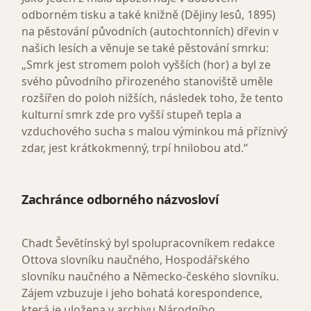
odborném tisku a také knižně (Dějiny lesů, 1895)
na pěstování původních (autochtonních) dřevin v
našich lesích a věnuje se také pěstování smrku:
„Smrk jest stromem poloh vyšších (hor) a byl ze
svého původního přirozeného stanoviště uměle
rozšířen do poloh nižších, následek toho, že tento
kulturní smrk zde pro vyšší stupeň tepla a
vzduchového sucha s malou výminkou má příznivý
zdar, jest krátkokmenný, trpí hnilobou atd.“
Zachránce odborného názvosloví
Chadt Ševětínský byl spolupracovníkem redakce
Ottova slovníku naučného, Hospodářského
slovníku naučného a Německo-českého slovníku.
Zájem vzbuzuje i jeho bohatá korespondence,
která je uložena v archivu Národního