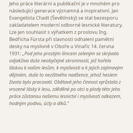
Jeho práce literární a publikační je v mnohém pro
následující generace významná a inspirativní. Jan
Evangelista Chadt (Ševětínský) se stal bezesporu
zakladatelem moderní odborné lesnické literatury.
Lze jen souhlasit s výňatkem z proslovu Ing.
Bedřicha Fürsta při slavnosti odhalení pamětní
desky na myslivně v Oboře u Vinařic 14. června
1931:
„Pod jeho prostým límcem zeleným se skrývala
odjakživa duše neobyčejné skromnosti, jež hořela
láskou k našim lesům, k myslivosti a k jejich zajímavým
dějinám, duše to nezištného nadšence, jehož heslem
života bylo pracovati. Obětavá jeho činnost vyrůstala z
vrozené lásky k lesu, zděděné po otci a plody této jeho
práce zůstanou našemu lesnictví i myslivosti odkazem,
hodným podivu, úcty a díků.“