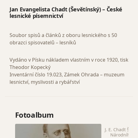
Jan Evangelista Chadt (Ševětínský) – České
lesnické písemnictví
Soubor spisů a článků z oboru lesnického s 50
obrazci spisovatelů – lesníků
Vydáno v Písku nákladem vlastním v roce 1920, tisk
Theodor Kopecký
Inventární číslo 19.023, Zámek Ohrada – muzeum
lesnictví, myslivosti a rybářství
Fotoalbum
J. E. Chadt Ševět
Národního z