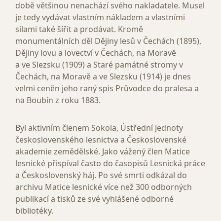
době většinou nenachází svého nakladatele. Musel
je tedy vydávat vlastním nákladem a vlastními
silami také šířit a prodávat. Kromě
monumentálních děl Dějiny lesů v Čechách (1895),
Dějiny lovu a lovectví v Čechách, na Moravě
a ve Slezsku (1909) a Staré památné stromy v
Čechách, na Moravě a ve Slezsku (1914) je dnes
velmi ceněn jeho raný spis Průvodce do pralesa a
na Boubín z roku 1883.
Byl aktivním členem Sokola, Ústřední Jednoty
československého lesnictva a Československé
akademie zemědělské. Jako vážený člen Matice
lesnické přispíval často do časopisů Lesnická práce
a Československý háj. Po své smrti odkázal do
archivu Matice lesnické více než 300 odborných
publikací a tisků ze své vyhlášené odborné
bibliotéky.