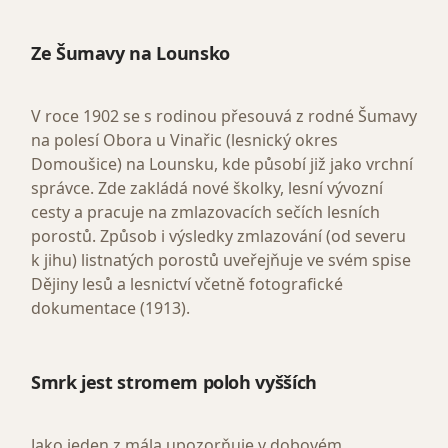
Ze Šumavy na Lounsko
V roce 1902 se s rodinou přesouvá z rodné Šumavy
na polesí Obora u Vinařic (lesnický okres
Domoušice) na Lounsku, kde působí již jako vrchní
správce. Zde zakládá nové školky, lesní vývozní
cesty a pracuje na zmlazovacích sečích lesních
porostů. Způsob i výsledky zmlazování (od severu
k jihu) listnatých porostů uveřejňuje ve svém spise
Dějiny lesů a lesnictví včetně fotografické
dokumentace (1913).
Smrk jest stromem poloh vyšších
Jako jeden z mála upozorňuje v dobovém