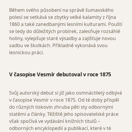
Během svého působení na správě šumavského
polesí se setkává se zbytky velké kalamity z října
1860 a také zanedbanými lesními kulturami. Pouští
se tedy do důležitých probírek, zalesňuje rozsáhlé
holiny, vylepšuje staré výsadby a zajišťuje novou
sadbu ve školkách. Příkladně vykonává svou
lesnickou práci.
V časopise Vesmír debutoval v roce 1875
Svůj autorský debut si již jako osmnáctiletý odbývá
v časopise Vesmír v roce 1875. Od té doby přispěl
do různých tiskovin zhruba pěti sty odbornými
statěmi a články. Těžiště jeho spisovatelské práce
však spočívá ve vydávání knižních titulů –
odborných encyklopedií a publikací, které v té