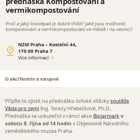
přednáška Kompostování a
vermikompostování
Proč a jaký bioodpad je dobré třídit? Jaké jsou možnosti
kompostování a vermikompostování ve městě i na vesnici?
NZM Praha – Kostelní 44,
170 00 Praha 7
Více informací
O akci
Termín a vstupné
Přijďte to zjistit na přednášku loňské vítězky
soutěže
Věda pro zemi
Ing. Terezy Hřebečkové, Ph.D..
Přednáška se uskuteční v rámci akce
Biojarmark
v
sobotu 8. října od 14 hodin
v Objevovně Národního
zemědělského muzea Praha.