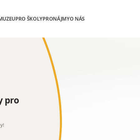
 MUZEU
PRO ŠKOLY
PRONÁJMY
O NÁS
y pro
dy!