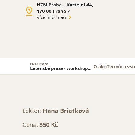
NZM Praha – Kostelní 44,
170 00 Praha 7
Více informací
NZM Praha
O akci
Termín a vs
Letenské prase - workshopy
pro děti
Lektor:
Hana Briatková
Cena:
350 Kč