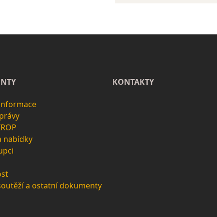
NTY
KONTAKTY
 informace
zprávy
 IROP
a nabídky
upci
st
soutěží a ostatní dokumenty