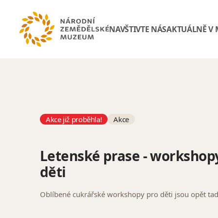
NAVŠTIVTE NÁS
AKTUÁLNĚ V
Akce již proběhla!
Akce
Letenské prase - workshop
děti
Oblíbené cukrářské workshopy pro děti jsou opět ta