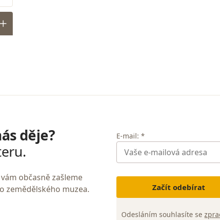
nás děje?
E-mail: *
teru.
My vám občasně zašleme
Začít odebírat
ho zemědělského muzea.
Odesláním souhlasíte se
zpra