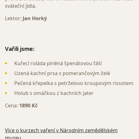
sváteční jídla.
Lektor:
Jan Horký
Vařili jsme:
Kuřecí roláda plněná špenátovou fáší
Uzená kachní prsa s pomerančovým želé
Pečená křepelka s petrželovo kroupovým rissotem
Holub s omáčkou z kachních jater
Cena:
1890 Kč
Více o kurzech vaření v Národním zemědělském
muzeu