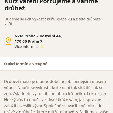
Kurz vaření Porcujeme a vaříme
drůbež
Budeme se učit vykostit kuře, křepelku a z této drůbeže i
vařit.
NZM Praha – Kostelní 44,
170 00 Praha 7
Více informací
O akci
Termín a vstupné
Drůběží maso je dlouhodobě nejoblíbenějším masem
vůbec. Naučit se vykostit kuře není tak složité, jak se
zdá. Zvládnete vykostit i holuba a křepelku. Lektor Jan
Horký vás to naučí raz dva. Ukáže vám, jak správně
založit a zesílit vývar. Společně si uvaříte několik jídel
právě z drůbeže, které můžete hravě zařadit mezi vaše