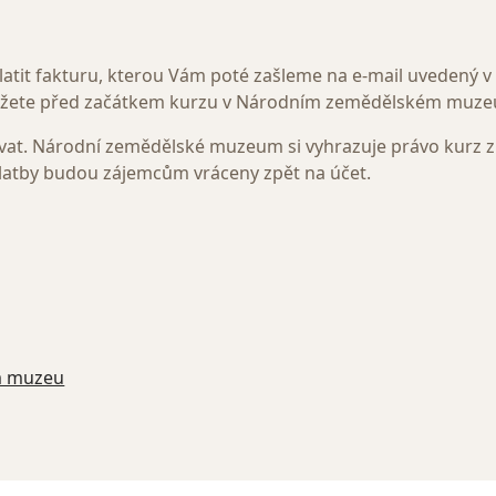
aplatit fakturu, kterou Vám poté zašleme na e-mail uvedený v
kážete před začátkem kurzu v Národním zemědělském muze
vat. Národní zemědělské muzeum si vyhrazuje právo kurz zr
platby budou zájemcům vráceny zpět na účet.
m muzeu