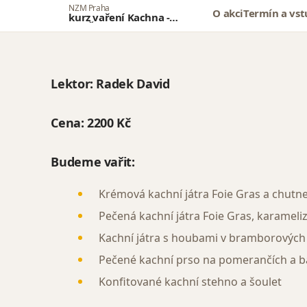
NZM Praha
O akci
Termín a vs
kurz vaření Kachna -
ZRUŠENO
Lektor:
Radek David
Cena:
2200 Kč
Budeme vařit:
Krémová kachní játra Foie Gras a chutn
Pečená kachní játra Foie Gras, karamel
Kachní játra s houbami v bramborových 
Pečené kachní prso na pomerančích a 
Konfitované kachní stehno a šoulet