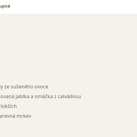
tupné
ey ze sušeného ovoce
izovaná jablka a omáčka z calvádosu
lokších
barevná mrkev