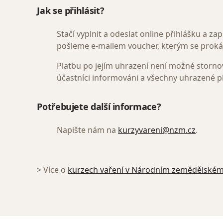
Jak se přihlásit?
Stačí vyplnit a odeslat online přihlášku a z
pošleme e-mailem voucher, kterým se pro
Platbu po jejím uhrazení není možné storno
účastníci informováni a všechny uhrazené 
Potřebujete další informace?
Napište nám na
kurzyvareni@nzm.cz
.
> Více o
kurzech vaření v Národním zemědělské