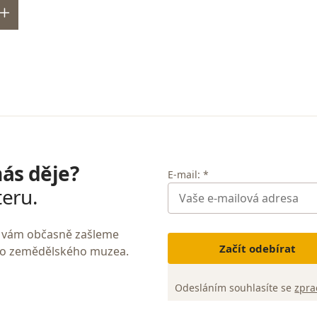
nás děje?
E-mail: *
teru.
My vám občasně zašleme
Začít odebírat
ho zemědělského muzea.
Odesláním souhlasíte se
zpra