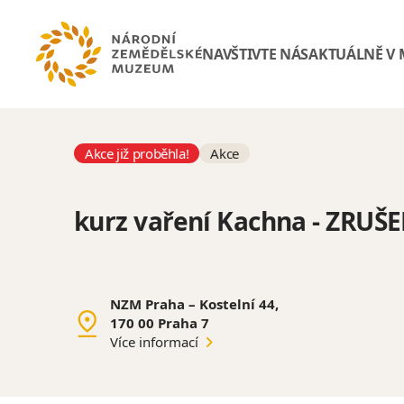
NAVŠTIVTE NÁS
AKTUÁLNĚ V
Akce již proběhla!
Akce
kurz vaření Kachna - ZRUŠ
NZM Praha – Kostelní 44,
170 00 Praha 7
Více informací