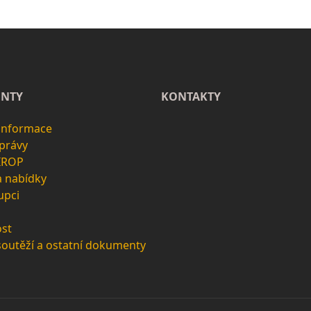
NTY
KONTAKTY
 informace
zprávy
 IROP
a nabídky
upci
st
soutěží a ostatní dokumenty