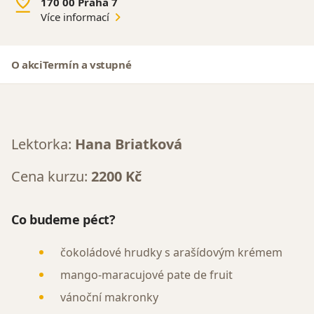
170 00 Praha 7
Více informací
O akci
Termín a vstupné
Lektorka:
Hana Briatková
Cena kurzu:
2200 Kč
Co budeme péct?
čokoládové hrudky s arašídovým krémem
mango-maracujové pate de fruit
vánoční makronky