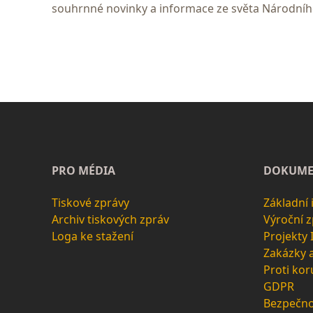
souhrnné novinky a informace ze světa Národní
PRO MÉDIA
DOKUME
Tiskové zprávy
Základní
Archiv tiskových zpráv
Výroční 
Loga ke stažení
Projekty
Zakázky 
Proti kor
GDPR
Bezpečno