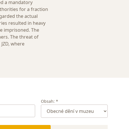
ned a mandatory
thorities for a fraction
garded the actual
ries resulted in heavy
be imprisoned. The
ers. The threat of
a JZD, where
Obsah: *