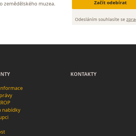
Začít odebírat
ho zemědělského muzea.
Odesláním souhlasíte se
zpra
NTY
KONTAKTY
 informace
zprávy
 IROP
a nabídky
upci
st