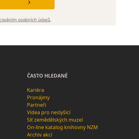
cováním osobních údajů
.
ČASTO HLEDANÉ
Kariéra
Pronájmy
Partneři
Videa pro neslyšící
Síť zemědělských muzeí
On-line katalog knihovny NZM
Archiv akcí