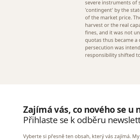
severe instruments of 
'contingent' by the stat
of the market price. T
harvest or the real capa
fines, and it was not 
quotas thus became a d
persecution was intende
responsibility shifted to
Zajímá vás, co nového se u 
Přihlaste se k odběru newslet
Vyberte si přesně ten obsah, který vás zajímá. 