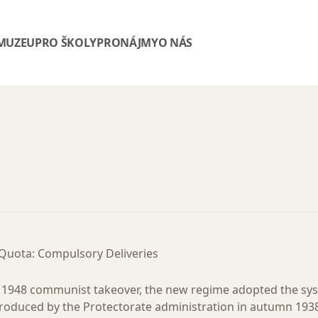
 MUZEU
PRO ŠKOLY
PRONÁJMY
O NÁS
Quota: Compulsory Deliveries
y 1948 communist takeover, the new regime adopted the sy
introduced by the Protectorate administration in autumn 1938