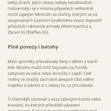
velký strach. Jejich obavy nebyly bezdůvodné –
rudoarmějci se v mnoha případech nelítostně
mstili zajatým Němcům za zločiny, kterých se na
okupovaných územích Sovětského svazu dopustili
příslušníci německé armády (Wehrmachtu) a
Zbraní SS (Waffen-SS).
Plné povozy i batohy
Mezi uprchlíky převažovaly ženy s dětmi a starší
lidé. Mnoho mužů totiž bojovalo na frontě,
zahynulo ve válce nebo skončilo v zajetí. Celé
rodiny se snažily zachránit alespoň část svého
majetku a odnést si s sebou to, co jim zůstalo.
Ti šťastnější cestovali s vozy taženými koňmi nebo
kravami, na kterých převáželi vybavení