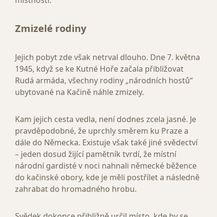
místnosti.
Zmizelé rodiny
Jejich pobyt zde však netrval dlouho. Dne 7. května
1945, když se ke Kutné Hoře začala přibližovat
Rudá armáda, všechny rodiny „národních hostů“
ubytované na Kačině náhle zmizely.
Kam jejich cesta vedla, není dodnes zcela jasné. Je
pravděpodobné, že uprchly směrem ku Praze a
dále do Německa. Existuje však také jiné svědectví
– jeden dosud žijící pamětník tvrdí, že místní
národní gardisté v noci nahnali německé běžence
do kačinské obory, kde je měli postřílet a následně
zahrabat do hromadného hrobu.
Svědek dokonce přibližně určil místo, kde by se