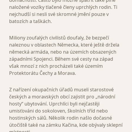
domácností. Často bylo možné spatřit také plně
naložené vozíky tlačené členy uprchlých rodin. Ti
nejchudší si nesli své skromné jmění pouze v
batozích a taškách.
Miliony zoufalých civilistů doufaly, že bezpečí
naleznou v oblastech Německa, které ještě držela
německá armáda, nebo na územích obsazených
západními Spojenci. Během své cesty na západ
však mnozí z nich procházeli také územím
Protektorátu Čechy a Morava.
Z nařízení okupačních úřadů museli starostové
českých a moravských obcí zajistit pro „národní
hosty“ ubytování. Uprchlíci byli nejčastěji
umisťováni do sokoloven, školních tříd nebo
hostinských sálů. Několik rodin našlo dočasné
útočiště také na zámku Kačina, kde obývaly sklepní