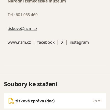
Národní zemědělské muzeum
Tel.: 601 065 460
tiskove@nzm.cz
www.nzm.cz
│
facebook
│
X
│
instagram
Soubory ke stažení
tisková zpráva (doc)
0,9 MB