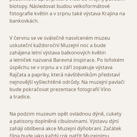
biotopy. Následovat budou velkoformátové
fotografie květin a v srpnu také výstava Krajina na
bankovkách.
V červnu se ve svátečně nasvíceném muzeu
uskuteční každoroční Muzejní noc a bude
zahájena letní výstava balkonových květin
a letniček nazvaná Barevná inspirace. Po loňském
úspěchu se v srpnu a v září zopakuje výstava
Rajčata a papriky, která návštěvníkům představí
nejnovější vyšlechtěné odrůdy. Na muzejní pavlači
bude pokračovat prezentace fotografií Víno
a tradice.
Na podzim muzeum opět ovládnou dýně, cukety
a patisony doplněné cibulovinami. Výstavu dýní
zahájí oblíbená akce Muzejní dýňobraní. Začátek
října bude jako každý rok patřit Muzejnímu