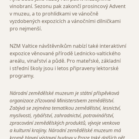
vinobraní. Sezonu pak zakončí prosincový Advent
v muzeu, a to prohlídkami ve vánočně
vyzdobených expozicích a vánočními dílničkami
pro nejmenší.
NZM Valtice návštěvníkům nabízí také interaktivní
expozice věnované přírodě Lednicko-valtického
areálu, vinařství a půdě. Pro mateřské, základní
i střední školy jsou i letos připraveny lektorské
programy.
Národní zemědělské muzeum je státní příspěvková
organizace zřizovaná Ministerstvem zemědělství.
Zabývá se zejména tematikou zemědělství, lesnictví,
myslivosti, rybářství, zahradnictví, potravinářství,
zpracování zemědělských produktů, vývoje venkova
a kulturní krajiny. Národní zemědělské muzeum má
kromě hlavní výstavní budovy v Praze také dalších pět