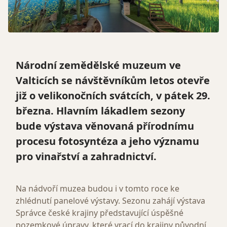
Národní zemědělské muzeum ve
Valticích se návštěvníkům letos otevře
již o velikonočních svátcích, v pátek 29.
března. Hlavním lákadlem sezony
bude výstava věnovaná přírodnímu
procesu fotosyntéza a jeho významu
pro vinařství a zahradnictví.
Na nádvoří muzea budou i v tomto roce ke
zhlédnutí panelové výstavy. Sezonu zahájí výstava
Správce české krajiny představující úspěšné
pozemkové úpravy, které vrací do krajiny původní