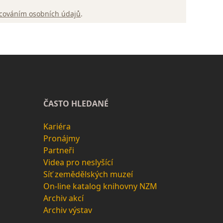
cováním osobních údajů
.
ČASTO HLEDANÉ
Kariéra
Pronájmy
Partneři
Videa pro neslyšící
Síť zemědělských muzeí
On-line katalog knihovny NZM
Archiv akcí
Archiv výstav