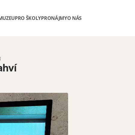
 MUZEU
PRO ŠKOLY
PRONÁJMY
O NÁS
í
ahví