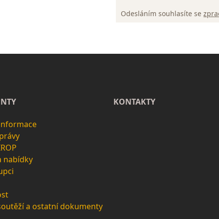
Odesláním souhlasíte se
zpra
NTY
KONTAKTY
 informace
zprávy
 IROP
a nabídky
upci
st
soutěží a ostatní dokumenty