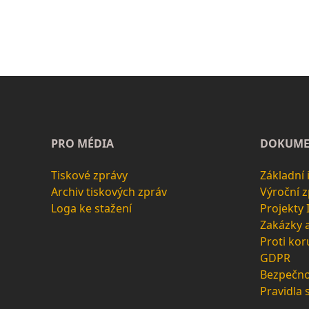
PRO MÉDIA
DOKUME
Tiskové zprávy
Základní
Archiv tiskových zpráv
Výroční 
Loga ke stažení
Projekty
Zakázky 
Proti kor
GDPR
Bezpečno
Pravidla 