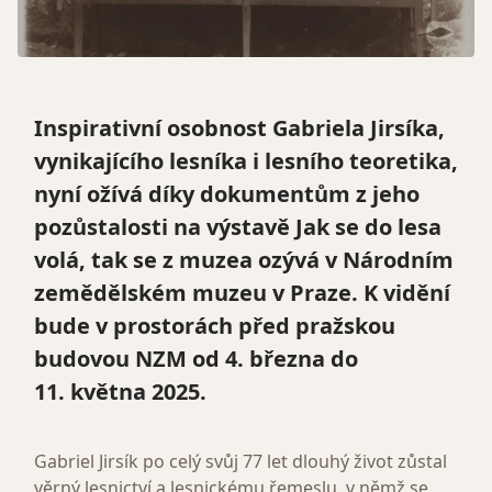
Inspirativní osobnost Gabriela Jirsíka,
vynikajícího lesníka i lesního teoretika,
nyní ožívá díky dokumentům z jeho
pozůstalosti na výstavě
Jak se do lesa
volá, tak se z muzea ozývá
v Národním
zemědělském muzeu v Praze. K vidění
bude v prostorách před pražskou
budovou NZM od 4. března do
11. května 2025.
Gabriel Jirsík po celý svůj 77 let dlouhý život zůstal
věrný lesnictví a lesnickému řemeslu, v němž se