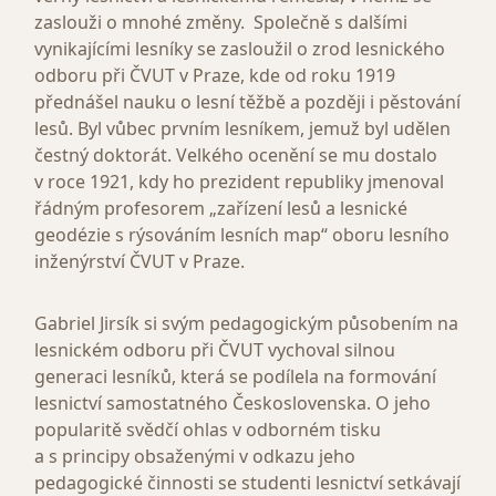
zaslouži o mnohé změny. Společně s dalšími
vynikajícími lesníky se zasloužil o zrod lesnického
odboru při ČVUT v Praze, kde od roku 1919
přednášel nauku o lesní těžbě a později i pěstování
lesů. Byl vůbec prvním lesníkem, jemuž byl udělen
čestný doktorát. Velkého ocenění se mu dostalo
v roce 1921, kdy ho prezident republiky jmenoval
řádným profesorem „zařízení lesů a lesnické
geodézie s rýsováním lesních map“ oboru lesního
inženýrství ČVUT v Praze.
Gabriel Jirsík si svým pedagogickým působením na
lesnickém odboru při ČVUT vychoval silnou
generaci lesníků, která se podílela na formování
lesnictví samostatného Československa. O jeho
popularitě svědčí ohlas v odborném tisku
a s principy obsaženými v odkazu jeho
pedagogické činnosti se studenti lesnictví setkávají