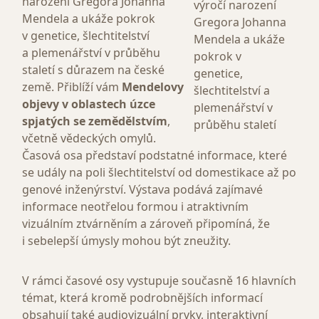
narození Gregora Johanna
Mendela a ukáže pokrok
v genetice, šlechtitelství
a plemenářství v průběhu
staletí s důrazem na české
země. Přiblíží vám
Mendelovy
objevy v oblastech úzce
spjatých se zemědělstvím
,
včetně vědeckých omylů.
Časová osa představí podstatné informace, které
se udály na poli šlechtitelství od domestikace až po
genové inženýrství. Výstava podává zajímavé
informace neotřelou formou i atraktivním
vizuálním ztvárněním a zároveň připomíná, že
i sebelepší úmysly mohou být zneužity.
V rámci časové osy vystupuje současně 16 hlavních
témat, která kromě podrobnějších informací
obsahují také audiovizuální prvky, interaktivní