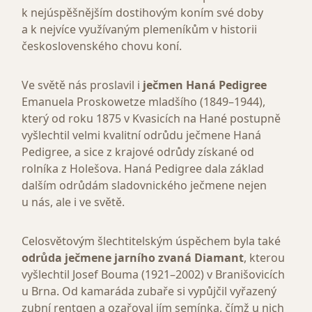
k nejúspěšnějším dostihovým koním své doby
a k nejvíce využívaným plemeníkům v historii
československého chovu koní.
Ve světě nás proslavil i
ječmen Haná Pedigree
Emanuela Proskowetze mladšího (1849–1944),
který od roku 1875 v Kvasicích na Hané postupně
vyšlechtil velmi kvalitní odrůdu ječmene Haná
Pedigree, a sice z krajové odrůdy získané od
rolníka z Holešova. Haná Pedigree dala základ
dalším odrůdám sladovnického ječmene nejen
u nás, ale i ve světě.
Celosvětovým šlechtitelským úspěchem byla také
odrůda ječmene jarního zvaná Diamant
, kterou
vyšlechtil Josef Bouma (1921–2002) v Branišovicích
u Brna. Od kamaráda zubaře si vypůjčil vyřazený
zubní rentgen a ozařoval jím semínka, čímž u nich