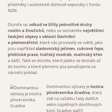
předměty i autentické sbírkové exponáty z fondu
NZM.
Dozvíte se,
odkud se šířily jednotlivé druhy
rostlin a živočichů
, nebo se seznámíte
největšími
českými objevy v oblasti šlechtění
a plemenářství
, které nás proslavily ve světě, jako
jsou například
sladovnický ječmen
,
cukrová řepa
,
přeštické prase
,
lnářský modrák
,
malínský křen
a další. Také se dozvíte, které jablko se dostalo až
do kosmu a které plemeno psa považujeme za
národní poklad.
Dominantou výstavy je
kostra
plnokrevníka Gradiva
, který
stál na začátku řady dalších
velmi úspěšných dostihových
koní. Gradivo patřil