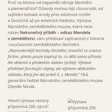
Proč se lidstvo od nepaměti věnuje šlechtění
a plemenářství? Důvody mohou být různorodé, od
zajištění bohaté úrody přes odolnost rostlin
a živočichů až po estetické hledisko. Výstava
Národního zemědělského muzea, která nese
název
Nekonečný příběh – odkaz Mendela
v zemědělství
, vám představí zajímavosti z historie
i současnosti zemědělského šlechtění.
„
Nejmodernější techniky šlechtění, hraničící se science
fiction, přesto pouze kopírují to, co dělá sama příroda.
Ale vědomě a především daleko rychleji. Výstava
představí fascinující objevy, ale ivýznam vědeckého
základu, který jim dal právě G. J. Mendel,
“ říká
generální ředitel Národního zemědělského muzea
Zdeněk Novák.
Hlavní výstava sezony
připomíná 200. výročí