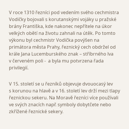
V roce 1310 řezníci pod vedením svého cechmistra
Vodičky bojovali s korutanskými vojáky u pražské
brány Františka, kde nakonec nepřítele na úkor
velkých obětí na životu zahnali na útěk. Po tomto
výkonu byl cechmistr Vodička povýšen na
primátora města Prahy, řeznický cech obdržel od
krále Jana Lucemburského znak – stříbrného lva
v červeném poli - a byla mu potvrzena řada
privilegií.
V 15. století se u řezníků objevuje dvouocasý lev
s korunou na hlavě a v 16. století lev drží mezi tlapy
řeznickou sekeru. Na Moravě řezníci více používali
ve svých znacích např. symboly dobytčete nebo
zkřížené řeznické sekery.