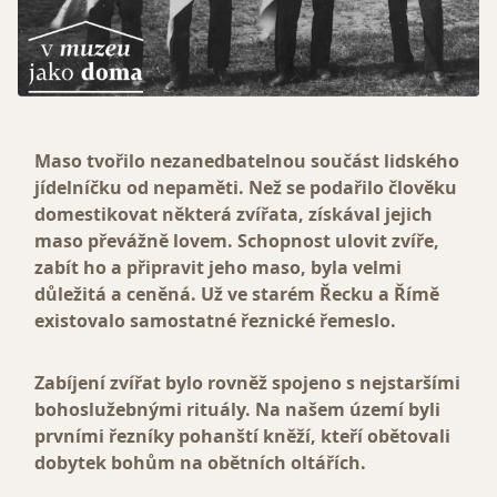
Maso tvořilo nezanedbatelnou součást lidského
jídelníčku od nepaměti. Než se podařilo člověku
domestikovat některá zvířata, získával jejich
maso převážně lovem. Schopnost ulovit zvíře,
zabít ho a připravit jeho maso, byla velmi
důležitá a ceněná. Už ve starém Řecku a Římě
existovalo samostatné řeznické řemeslo.
Zabíjení zvířat bylo rovněž spojeno s nejstaršími
bohoslužebnými rituály. Na našem území byli
prvními řezníky pohanští kněží, kteří obětovali
dobytek bohům na obětních oltářích.