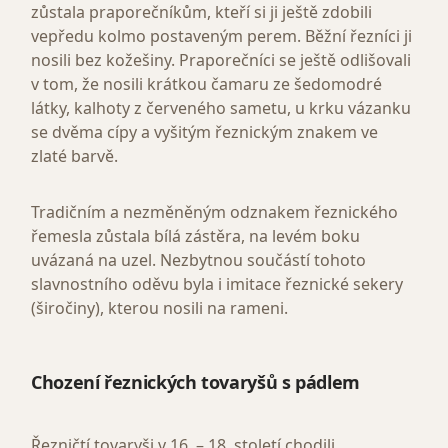
zůstala praporečníkům, kteří si ji ještě zdobili
vepředu kolmo postaveným perem. Běžní řezníci ji
nosili bez kožešiny. Praporečníci se ještě odlišovali
v tom, že nosili krátkou čamaru ze šedomodré
látky, kalhoty z červeného sametu, u krku vázanku
se dvěma cípy a vyšitým řeznickým znakem ve
zlaté barvě.
Tradičním a nezměněným odznakem řeznického
řemesla zůstala bílá zástěra, na levém boku
uvázaná na uzel. Nezbytnou součástí tohoto
slavnostního oděvu byla i imitace řeznické sekery
(širočiny), kterou nosili na rameni.
Chození řeznických tovaryšů s pádlem
Řezničtí tovaryši v 16. – 18. století chodili