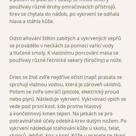
používaly různé druhy omračovacích přístrojů.
Krev se chytala do nádob, po vykrvení se odňala
hlava a stáhla kůže.
Odstraňování štětin zabitých a vykrvených vepřů
se provádělo v neckách za pomoci vařící vody
a tlučené smoly. K vlastnímu porcování masa se
používaly různé řeznické sekery (širočiny) a nože.
Dnes se živé zvíře nejdříve očistí (např. prasata se
sprchují vlažnou vodou, která je zároveň uklidní).
Potom se zvíře omráčí (pistole, elektrický proud
nebo plyn). Následuje vykrvení. Vykrvovací vpich se
vede pod prsní kost, kde protne hlavový
a končetinový kmen tepen. Na jatkách se pro
potravinářské účely odebírá krev dutým nožem. Po
vykrvení následuje stahování kůže u skotu, telat,
skopců, jehňat, koz a koní. Kůže u prasete se zbaví