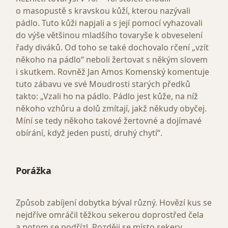
o masopustě s kravskou kůží, kterou nazývali
pádlo. Tuto kůži napjali a s její pomocí vyhazovali
do výše většinou mladšího tovaryše k obveselení
řady diváků. Od toho se také dochovalo rčení „vzít
někoho na pádlo“ neboli žertovat s někým slovem
i skutkem. Rovněž Jan Amos Komenský komentuje
tuto zábavu ve své Moudrosti starých předků
takto: „Vzali ho na pádlo. Pádlo jest kůže, na níž
někoho vzhůru a dolů zmítají, jakž někudy obyčej.
Míní se tedy někoho takové žertovné a dojímavé
obírání, když jeden pustí, druhý chytí“.
Porážka
Způsob zabíjení dobytka býval různý. Hovězí kus se
nejdříve omráčil těžkou sekerou doprostřed čela
a potom se podřízl. Později se místo sekery