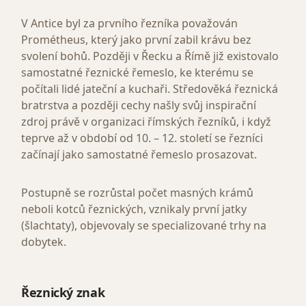
V Antice byl za prvního řezníka považován
Prométheus, který jako první zabil krávu bez
svolení bohů. Později v Řecku a Římě již existovalo
samostatné řeznické řemeslo, ke kterému se
počítali lidé jateční a kuchaři. Středověká řeznická
bratrstva a později cechy našly svůj inspirační
zdroj právě v organizaci římských řezníků, i když
teprve až v období od 10. – 12. století se řezníci
začínají jako samostatné řemeslo prosazovat.
Postupně se rozrůstal počet masných krámů
neboli kotců řeznických, vznikaly první jatky
(šlachtaty), objevovaly se specializované trhy na
dobytek.
Řeznický znak