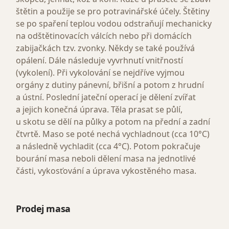
štětin a použije se pro potravinářské účely. Štětiny
se po spaření teplou vodou odstraňují mechanicky
na odštětinovacích válcích nebo při domácích
zabijačkách tzv. zvonky. Někdy se také používá
opálení. Dále následuje vyvrhnutí vnitřností
(vykolení). Při vykolování se nejdříve vyjmou
orgány z dutiny pánevní, břišní a potom z hrudní
a ústní. Poslední jateční operací je dělení zvířat
a jejich konečná úprava. Těla prasat se půlí,
u skotu se dělí na půlky a potom na přední a zadní
čtvrtě. Maso se poté nechá vychladnout (cca 10°C)
a následně vychladit (cca 4°C). Potom pokračuje
bourání masa neboli dělení masa na jednotlivé
části, vykosťování a úprava vykostěného masa.
Prodej masa