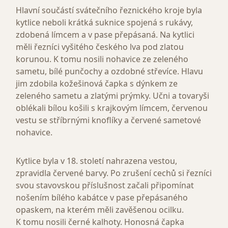
Hlavní součástí svátečního řeznického kroje byla
kytlice neboli krátká suknice spojená s rukávy,
zdobená límcem a v pase přepásaná. Na kytlici
měli řezníci vyšitého českého lva pod zlatou
korunou. K tomu nosili nohavice ze zeleného
sametu, bílé punčochy a ozdobné střevíce. Hlavu
jim zdobila kožešinová čapka s dýnkem ze
zeleného sametu a zlatými prýmky. Učni a tovaryši
oblékali bílou košili s krajkovým límcem, červenou
vestu se stříbrnými knoflíky a červené sametové
nohavice.
Kytlice byla v 18. století nahrazena vestou,
zpravidla červené barvy. Po zrušení cechů si řezníci
svou stavovskou příslušnost začali připomínat
nošením bílého kabátce v pase přepásaného
opaskem, na kterém měli zavěšenou ocilku.
K tomu nosili černé kalhoty. Honosná čapka