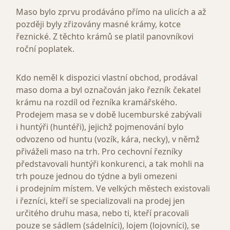
Maso bylo zprvu prodáváno přímo na ulicích a až
později byly zřizovány masné krámy, kotce
řeznické. Z těchto krámů se platil panovníkovi
roční poplatek.
Kdo neměl k dispozici vlastní obchod, prodával
maso doma a byl označován jako řezník čekatel
krámu na rozdíl od řezníka kramářského.
Prodejem masa se v době lucemburské zabývali
i huntýři (huntéři), jejichž pojmenování bylo
odvozeno od huntu (vozík, kára, necky), v němž
přiváželi maso na trh. Pro cechovní řezníky
představovali huntýři konkurenci, a tak mohli na
trh pouze jednou do týdne a byli omezeni
i prodejním místem. Ve velkých městech existovali
i řezníci, kteří se specializovali na prodej jen
určitého druhu masa, nebo ti, kteří pracovali
pouze se sádlem (sádelníci), lojem (lojovníci), se