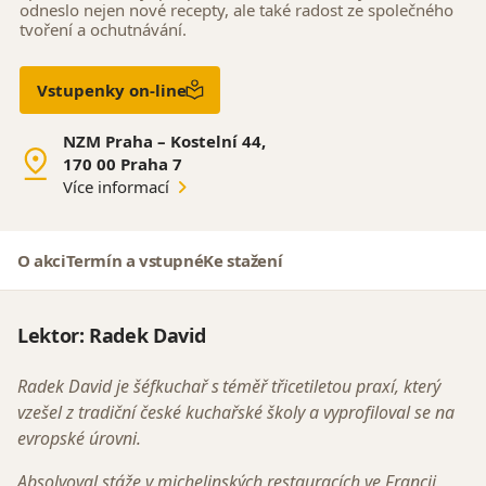
odneslo nejen nové recepty, ale také radost ze společného
tvoření a ochutnávání.
Vstupenky on-line
NZM Praha – Kostelní 44,
170 00 Praha 7
Více informací
O akci
Termín a vstupné
Ke stažení
Lektor:
Radek David
Radek David je šéfkuchař s téměř třicetiletou praxí, který
vzešel z tradiční české kuchařské školy a vyprofiloval se na
evropské úrovni.
Absolvoval stáže v michelinských restauracích ve Francii,