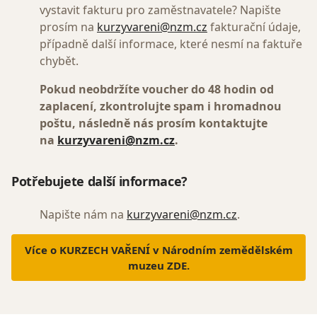
vystavit fakturu pro zaměstnavatele? Napište
prosím na
kurzyvareni@nzm.cz
fakturační údaje,
případně další informace, které nesmí na faktuře
chybět.
Pokud neobdržíte voucher do 48 hodin od
zaplacení, zkontrolujte spam i hromadnou
poštu, následně nás prosím kontaktujte
na
kurzyvareni@nzm.cz
.
Potřebujete další informace?
Napište nám na
kurzyvareni@nzm.cz
.
Více o KURZECH VAŘENÍ v Národním zemědělském
muzeu ZDE.