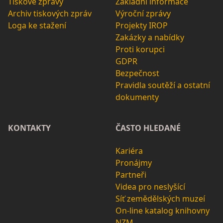
Tiskové zprávy
Základní informace
Archiv tiskových zpráv
Výroční zprávy
Loga ke stažení
Projekty IROP
Zakázky a nabídky
Proti korupci
GDPR
Bezpečnost
Pravidla soutěží a ostatní
dokumenty
KONTAKTY
ČASTO HLEDANÉ
Kariéra
Pronájmy
Partneři
Videa pro neslyšící
Síť zemědělských muzeí
On-line katalog knihovny
NZM