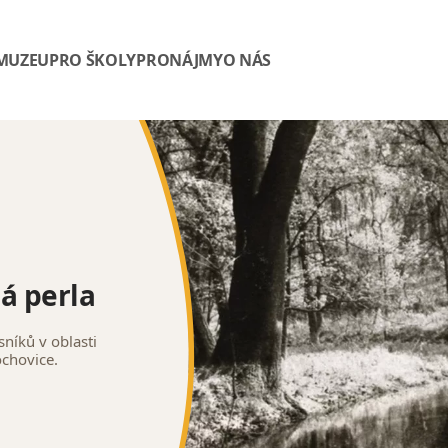
 MUZEU
PRO ŠKOLY
PRONÁJMY
O NÁS
ná perla
sníků v oblasti
ochovice.