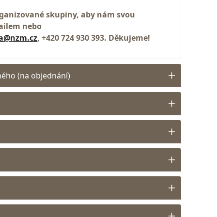
rganizované skupiny, aby nám svou
mailem nebo
va@nzm.cz
, +420 724 930 393. Děkujeme!
ného (na objednání)