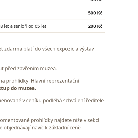
500 Kč
 let a senioři od 65 let
200 Kč
et zdarma platí do všech expozic a výstav
nut před zavřením muzea.
na prohlídky: Hlavní reprezentační
vstup do muzea.
menované v ceníku podléhá schválení ředitele
omentované prohlídky najdete níže v sekci
e objednávají navíc k základní ceně