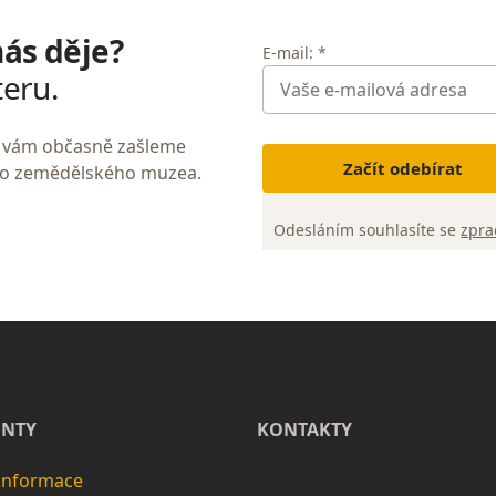
nás děje?
E-mail: *
teru.
My vám občasně zašleme
Začít odebírat
ho zemědělského muzea.
Odesláním souhlasíte se
zpra
NTY
KONTAKTY
 informace