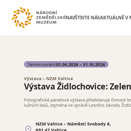
NAVŠTIVTE NÁS
AKTUÁLNĚ V
Termín konání:
01.04.2026 – 31.10.2026
Výstava – NZM Valtice
Výstava Židlochovice: Zele
Fotografická panelová výstava představuje činnost le
lužních lesů, zejména ve správě Lesního závodu Židl
NZM Valtice – Náměstí Svobody 8,
691 42 Valtice