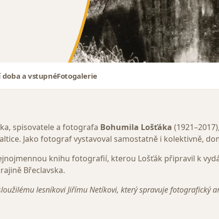
í doba a vstupné
Fotogalerie
ka, spisovatele a fotografa
Bohumila Lošťáka
(1921–2017),
altice. Jako fotograf vystavoval samostatně i kolektivně, dom
jnojmennou knihu fotografií, kterou Lošťák připravil k vyd
krajině Břeclavska.
sloužilému lesníkovi Jiřímu Netíkovi, který spravuje fotografický 