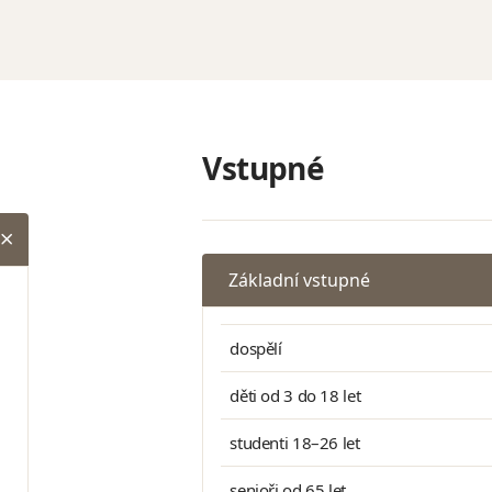
Vstupné
Základní vstupné
dospělí
děti od 3 do 18 let
studenti 18–26 let
senioři od 65 let