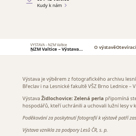
Kudy k nám
VÝSTAVA – NZM Valtice
O výstavě
Otevírac
NZM Valtice – Výstava
Židlochovice: Zelená perla
Výstava je výběrem z fotografického archivu lesní
Břeclav i na Lesnické fakultě VŠZ Brno Lednice – V
Výstava
Židlochovice: Zelená perla
připomíná ste
hospodářů, kteří uchránili a uchovali lužní lesy v 
Poděkování za poskytnutí fotografií k výstavě patří za
Výstava vznikla za podpory Lesů ČR, s. p.