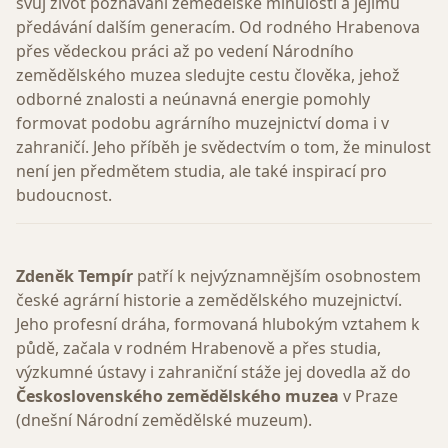
svůj život poznávání zemědělské minulosti a jejímu
předávání dalším generacím. Od rodného Hrabenova
přes vědeckou práci až po vedení Národního
zemědělského muzea sledujte cestu člověka, jehož
odborné znalosti a neúnavná energie pomohly
formovat podobu agrárního muzejnictví doma i v
zahraničí. Jeho příběh je svědectvím o tom, že minulost
není jen předmětem studia, ale také inspirací pro
budoucnost.
Zdeněk Tempír
patří k nejvýznamnějším osobnostem
české agrární historie a zemědělského muzejnictví.
Jeho profesní dráha, formovaná hlubokým vztahem k
půdě, začala v rodném Hrabenově a přes studia,
výzkumné ústavy i zahraniční stáže jej dovedla až do
Československého zemědělského muzea
v Praze
(dnešní Národní zemědělské muzeum).