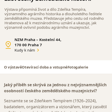
Výstava připomíná život a dílo Zdeňka Tempíra,
významného agrárního historika a dlouholetého ředitele
zemědělského muzea. Představuje jeho cestu od rodného
Hrabenova až k mezinárodnímu uznání a ukazuje, jak
významně ovlivnil podobu agrárního muzejnictví.
NZM Praha – Kostelní 44,
170 00 Praha 7
Kudy k nám
O výstavě
Otevírací doba a vstupné
Fotogalerie
Jaký příběh se skrývá za jednou z nejvýznamnějších
osobností českého zemědělského muzejnictví?
Seznamte se se Zdeňkem Tempírem (1926–2024),
badatelem, organizátorem a vizionářem, který zasvětil