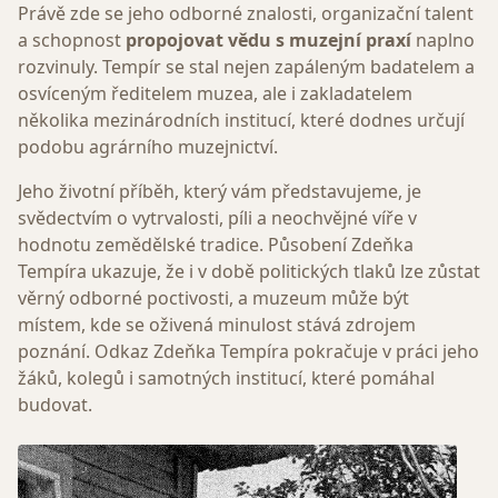
Právě zde se jeho odborné znalosti, organizační talent
a schopnost
propojovat vědu s muzejní praxí
naplno
rozvinuly. Tempír se stal nejen zapáleným badatelem a
osvíceným ředitelem muzea, ale i zakladatelem
několika mezinárodních institucí, které dodnes určují
podobu agrárního muzejnictví.
Jeho životní příběh, který vám představujeme, je
svědectvím o vytrvalosti, píli a neochvějné víře v
hodnotu zemědělské tradice. Působení Zdeňka
Tempíra ukazuje, že i v době politických tlaků lze zůstat
věrný odborné poctivosti, a muzeum může být
místem, kde se oživená minulost stává zdrojem
poznání. Odkaz Zdeňka Tempíra pokračuje v práci jeho
žáků, kolegů i samotných institucí, které pomáhal
budovat.