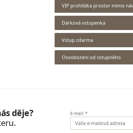
VIP prohlídka prostor mimo náv
Dárková vstupenka
Vstup zdarma
Osvobozeni od vstupného
nás děje?
E-mail: *
teru.