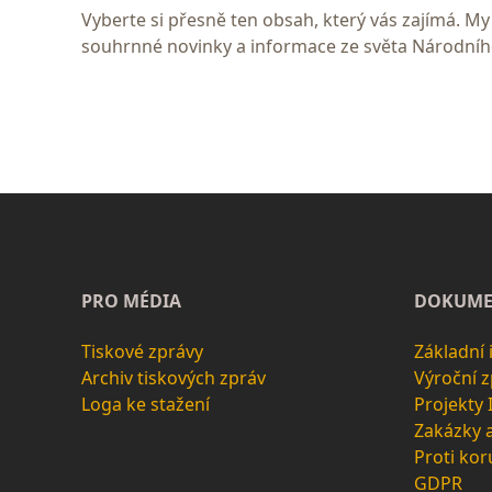
Vyberte si přesně ten obsah, který vás zajímá. 
souhrnné novinky a informace ze světa Národní
PRO MÉDIA
DOKUME
Tiskové zprávy
Základní
Archiv tiskových zpráv
Výroční 
Loga ke stažení
Projekty
Zakázky 
Proti kor
GDPR