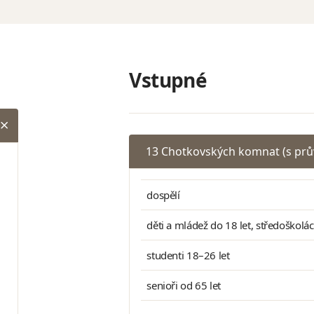
Vstupné
13 Chotkovských komnat (s pr
dospělí
děti a mládež do 18 let, středoškolá
studenti 18–26 let
senioři od 65 let