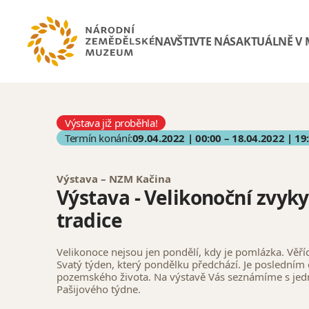
NAVŠTIVTE NÁS
AKTUÁLNĚ V
Výstava již proběhla!
Termín konání:
09.04.2022 | 00:00 – 18.04.2022 | 19
Výstava – NZM Kačina
Výstava - Velikonoční zvyky
tradice
Velikonoce nejsou jen pondělí, kdy je pomlázka. Věříc
Svatý týden, který pondělku předchází. Je posledním
pozemského života. Na výstavě Vás seznámíme s jed
Pašijového týdne.