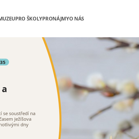
 MUZEU
PRO ŠKOLY
PRONÁJMY
O NÁS
:35
 a
í se soustředí na
 časem Ježíšova
notlivými dny