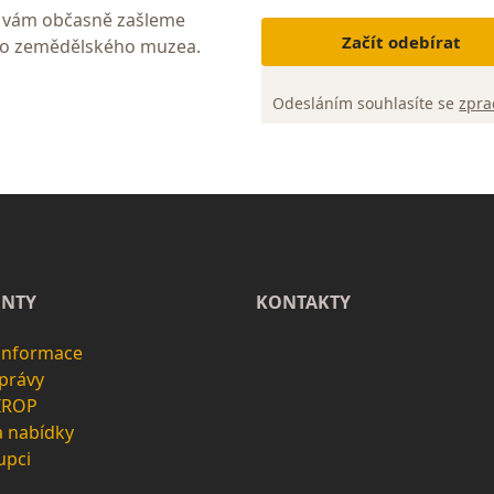
My vám občasně zašleme
Začít odebírat
ho zemědělského muzea.
Odesláním souhlasíte se
zpra
NTY
KONTAKTY
 informace
zprávy
 IROP
a nabídky
upci