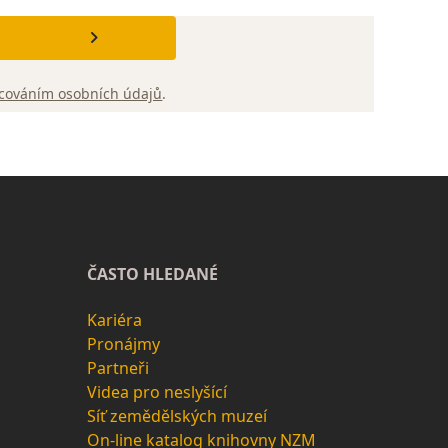
cováním osobních údajů
.
ČASTO HLEDANÉ
Kariéra
Pronájmy
Partneři
Videa pro neslyšící
Síť zemědělských muzeí
On-line katalog knihovny NZM