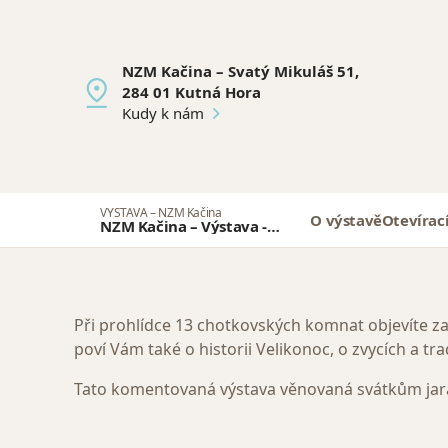
NZM Kačina – Svatý Mikuláš 51,
284 01 Kutná Hora
Kudy k nám
VÝSTAVA – NZM Kačina
O výstavě
Otevírac
NZM Kačina – Výstava -
Velikonoční zvyky a tradice
Při prohlídce 13 chotkovských komnat objevíte z
poví Vám také o historii Velikonoc, o zvycích a tra
Tato komentovaná výstava věnovaná svátkům jara 