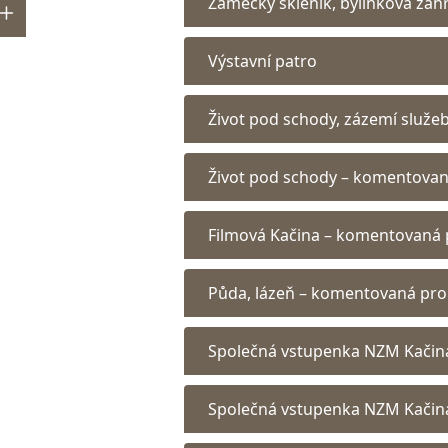
Zámecký skleník, bylinková zah
Výstavní patro
Život pod schody, zázemí služe
Život pod schody – komentova
Filmová Kačina – komentovaná 
Půda, lázeň – komentovaná pro
Společná vstupenka NZM Kačin
Společná vstupenka NZM Kačin