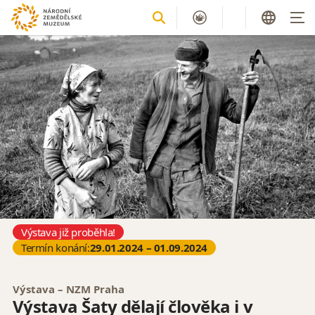
Výstava již proběhla!
Termín konání:
29.01.2024 – 01.09.2024
Výstava – NZM Praha
Výstava Šaty dělají člověka i v