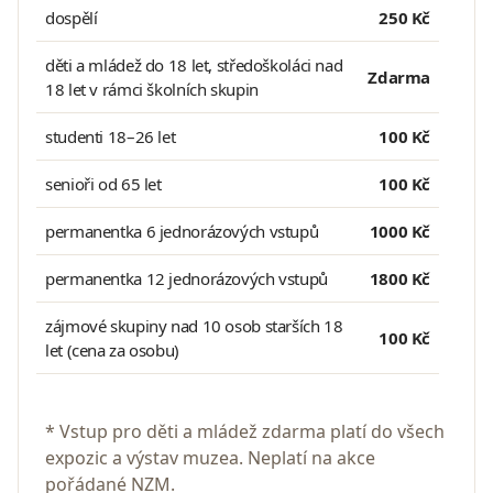
dospělí
250 Kč
děti a mládež do 18 let, středoškoláci nad
Zdarma
18 let v rámci školních skupin
studenti 18–26 let
100 Kč
senioři od 65 let
100 Kč
permanentka 6 jednorázových vstupů
1000 Kč
permanentka 12 jednorázových vstupů
1800 Kč
zájmové skupiny nad 10 osob starších 18
100 Kč
let (cena za osobu)
* Vstup pro děti a mládež zdarma platí do všech
expozic a výstav muzea. Neplatí na akce
pořádané NZM.