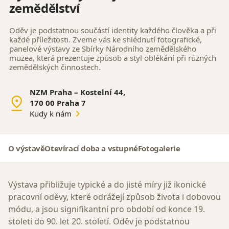
zemědělství
Oděv je podstatnou součástí identity každého člověka a při
každé příležitosti. Zveme vás ke shlédnutí fotografické,
panelové výstavy ze Sbírky Národního zemědělského
muzea, která prezentuje způsob a styl oblékání při různých
zemědělských činnostech.
NZM Praha – Kostelní 44,
170 00 Praha 7
Kudy k nám
O výstavě
Otevírací doba a vstupné
Fotogalerie
Výstava přibližuje typické a do jisté míry již ikonické
pracovní oděvy, které odrážejí způsob života i dobovou
módu, a jsou signifikantní pro období od konce 19.
století do 90. let 20. století. Oděv je podstatnou