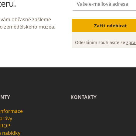
teru.
My vám občasně zašleme
Začít odebírat
ho zemědělského muzea.
Odesláním souhlasíte se
zpra
NTY
KONTAKTY
 informace
zprávy
 IROP
a nabídky