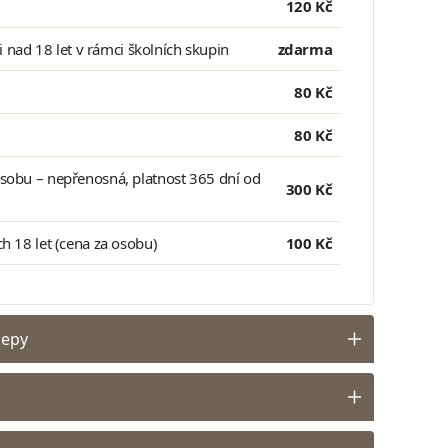
120 Kč
ci nad 18 let v rámci školních skupin
zdarma
80 Kč
80 Kč
sobu – nepřenosná, platnost 365 dní od
300 Kč
h 18 let (cena za osobu)
100 Kč
lepy