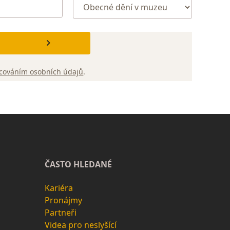
cováním osobních údajů
.
ČASTO HLEDANÉ
Kariéra
Pronájmy
Partneři
Videa pro neslyšící