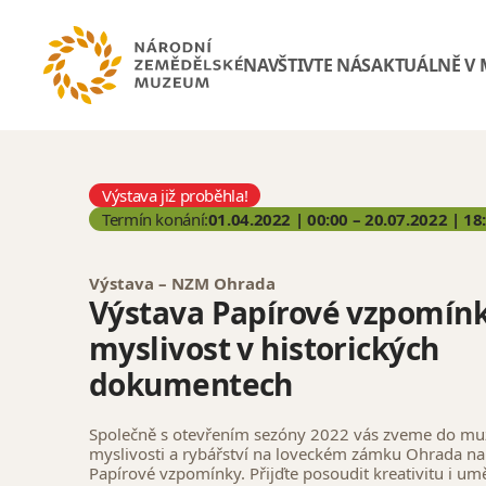
NAVŠTIVTE NÁS
AKTUÁLNĚ V
Výstava již proběhla!
Termín konání:
01.04.2022 | 00:00 – 20.07.2022 | 18
Výstava – NZM Ohrada
Výstava Papírové vzpomín
myslivost v historických
dokumentech
Společně s otevřením sezóny 2022 vás zveme do muze
myslivosti a rybářství na loveckém zámku Ohrada na
Papírové vzpomínky. Přijďte posoudit kreativitu i um