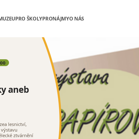
 MUZEU
PRO ŠKOLY
PRONÁJMY
O NÁS
:00
ky aneb
a lesnictví,
 výstavu
ělecké ztvárnění