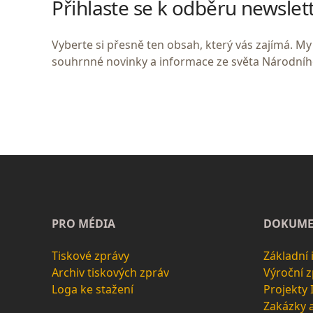
Přihlaste se k odběru newslet
Vyberte si přesně ten obsah, který vás zajímá. 
souhrnné novinky a informace ze světa Národní
PRO MÉDIA
DOKUME
Tiskové zprávy
Základní
Archiv tiskových zpráv
Výroční 
Loga ke stažení
Projekty
Zakázky 