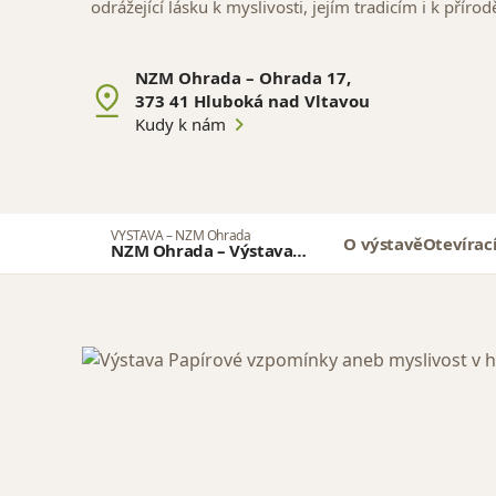
odrážející lásku k myslivosti, jejím tradicím i k přírodě
NZM Ohrada – Ohrada 17,
373 41 Hluboká nad Vltavou
Kudy k nám
VÝSTAVA – NZM Ohrada
O výstavě
Otevírac
NZM Ohrada – Výstava
Papírové vzpomínky aneb
myslivost v historických
dokumentech