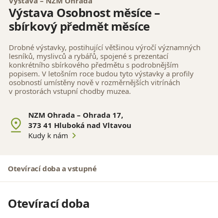
Výstava – NZM Ohrada
Výstava Osobnost měsíce –
sbírkový předmět měsíce
Drobné výstavky, postihující většinou výročí významných
lesníků, myslivců a rybářů, spojené s prezentací
konkrétního sbírkového předmětu s podrobnějším
popisem. V letošním roce budou tyto výstavky a profily
osobností umístěny nově v rozměrnějších vitrínách
v prostorách vstupní chodby muzea.
NZM Ohrada – Ohrada 17,
373 41 Hluboká nad Vltavou
Kudy k nám
Otevírací doba a vstupné
Otevírací doba