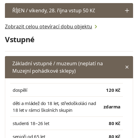
ŘÍJEN / víkendy, 28. října vstup 50 Kč
Zobrazit celou otevírací dobu objektu
Vstupné
Základní vstupné / muzeum (neplatí na
Muzejní pohádkové sklepy)
dospělí
120 Kč
děti a mládež do 18 let, středoškoláci nad
zdarma
18 let v rámci školních skupin
studenti 18–26 let
80 Kč
senioři od 65 let
80 Kč