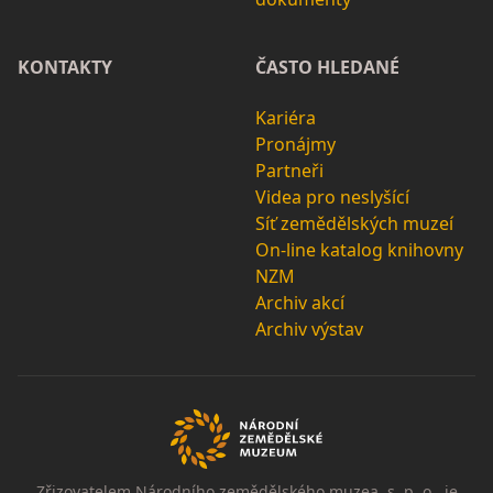
KONTAKTY
ČASTO HLEDANÉ
Kariéra
Pronájmy
Partneři
Videa pro neslyšící
Síť zemědělských muzeí
On-line katalog knihovny
NZM
Archiv akcí
Archiv výstav
Zřizovatelem Národního zemědělského muzea, s. p. o., je