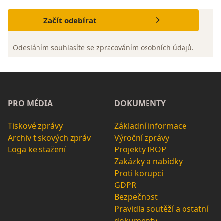
Začít odebírat
Odesláním souhlasíte se
zpracováním osobních údajů
.
PRO MÉDIA
DOKUMENTY
Tiskové zprávy
Základní informace
Archiv tiskových zpráv
Výroční zprávy
Loga ke stažení
Projekty IROP
Zakázky a nabídky
Proti korupci
GDPR
Bezpečnost
Pravidla soutěží a ostatní
dokumenty