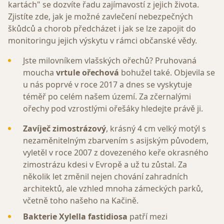
kartách" se dozvíte řadu zajímavostí z jejich života.
Zjistíte zde, jak je možné zavlečení nebezpečných
škůdců a chorob předcházet i jak se lze zapojit do
monitoringu jejich výskytu v rámci občanské vědy.
Jste milovníkem vlašských ořechů? P
ruhovaná
moucha
vrtule ořechová
bohužel také. Objevila se
u nás poprvé v roce 2017 a dnes se vyskytuje
téměř po celém našem území. Za zčernalými
ořechy pod vzrostlými ořešáky hledejte právě ji.
Zavíječ zimostrázový
, krásný 4 cm velký motýl s
nezaměnitelným zbarvením s asijským původem,
vyletěl v roce 2007 z dovezeného keře okrasného
zimostrázu kdesi v Evropě a už tu zůstal. Za
několik let změnil nejen chování zahradních
architektů, ale vzhled mnoha zámeckých parků,
včetně toho našeho na Kačině.
Bakterie Xylella fastidiosa
patří mezi