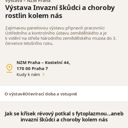
Výstava – NZM Praha
Výstava Invazní škůdci a choroby
rostlin kolem nás
Zajímavou panelovou výstavu připravili pracovníci
Ústředního a kontrolního ústavu zemědělského a je
k vidění na střeše Národního zemědělského muzea do 3.
července letošního roku.
NZM Praha – Kostelní 44,
170 00 Praha 7
Kudy k nám
O výstavě
Otevírací doba a vstupné
Jak se křísek révový potkal s fytoplazmou...aneb
invazní škůdci a choroby kolem nás