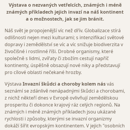
Výstava o nezvaných vetřelcích, známých i méně
známých příkladech jejich invazí na náš kontinent
a o možnostech, jak se jim bránit.
Náš svět je propojenější víc než dřív. Globalizace stírá
odlišnosti nejen mezi kulturami; s intenzifikací světové
dopravy i zemědělství se víc a víc snižuje biodiverzita v
živočišné i rostlinné říši. Drobné organismy, které
společně s lidmi, zvířaty či zbožím cestují napříč
kontinenty, úspěšně obsazují nové niky a představují
pro cílové oblasti nečekané hrozby.
Výstava
Invazní škůdci a choroby kolem nás
vás
seznámí se zdánlivě nenápadnými škůdci a chorobami,
z nichž někteří dnes v Evropě ovlivňují zemědělskou
prosperitu či dokonce krajový ráz celých regionů. Na
známých i méně známých příkladech jsou ukázané
rychlosti i způsoby, kterými se invazní organizmy
dokáží šířit evropským kontinentem. V jejich "osobních