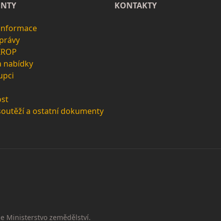
NTY
KONTAKTY
 informace
zprávy
 IROP
a nabídky
upci
st
soutěží a ostatní dokumenty
e Ministerstvo zemědělství.