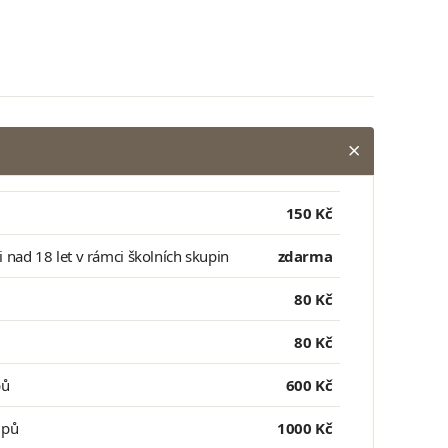
150 Kč
ci nad 18 let v rámci školních skupin
zdarma
80 Kč
80 Kč
pů
600 Kč
upů
1000 Kč