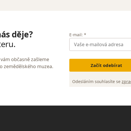
nás děje?
E-mail: *
teru.
My vám občasně zašleme
Začít odebírat
ho zemědělského muzea.
Odesláním souhlasíte se
zpra