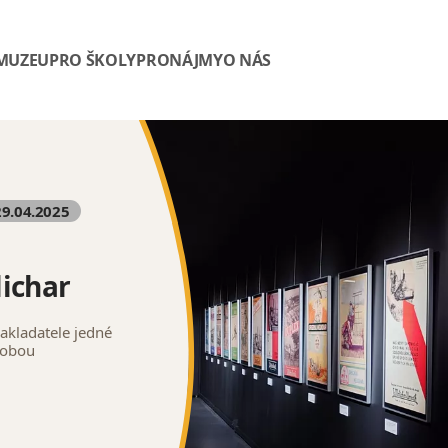
 MUZEU
PRO ŠKOLY
PRONÁJMY
O NÁS
29.04.2025
ichar
zakladatele jedné
robou