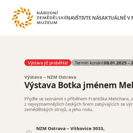
NAVŠTIVTE NÁS
AKTUÁLNĚ V
Výstava již proběhla!
Termín konání:
08.01.2025 – 
Výstava – NZM Ostrava
Výstava Botka jménem Mel
Přijďte se seznámit s příběhem Františka Melichara, 
z nejvýznamnějších českých firem zabývajících se vý
zemědělských strojů, a jeho rodu.
NZM Ostrava – Vítkovice 3033,