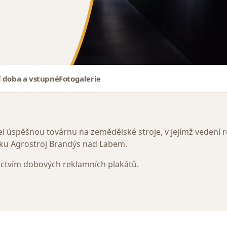
í doba a vstupné
Fotogalerie
el úspěšnou továrnu na zemědělské stroje, v jejímž vedení r
ku Agrostroj Brandýs nad Labem.
ctvím dobových reklamních plakátů.