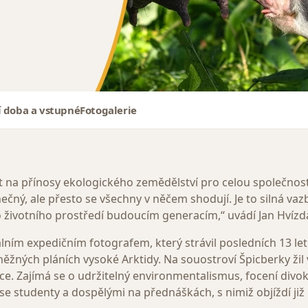
í doba a vstupné
Fotogalerie
at na přínosy ekologického zemědělství pro celou společno
nečný, ale přesto se všechny v něčem shodují. Je to silná va
o životního prostředí budoucím generacím,“
uvádí Jan Hvízda
lním expedičním fotografem, který strávil posledních 13 le
ěžných pláních vysoké Arktidy. Na souostroví Špicberky žil ví
oce. Zajímá se o udržitelný environmentalismus, focení divok
e studenty a dospělými na přednáškách, s nimiž objíždí již 