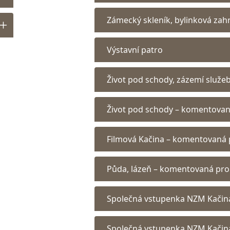
Zámecký skleník, bylinková zah
Výstavní patro
Život pod schody, zázemí služe
Život pod schody – komentova
Filmová Kačina – komentovaná 
Půda, lázeň – komentovaná pro
Společná vstupenka NZM Kačin
Společná vstupenka NZM Kačin