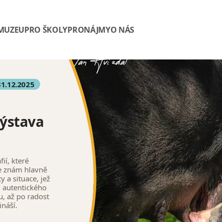
 MUZEU
PRO ŠKOLY
PRONÁJMY
O NÁS
31.12.2025
výstava
ií, které
je znám hlavně
 a situace, jež
d autentického
u, až po radost
ináší.