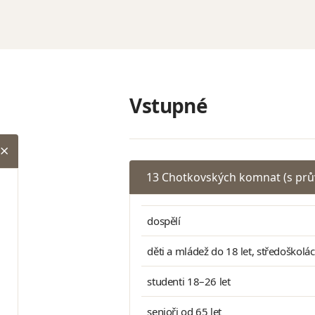
Vstupné
13 Chotkovských komnat (s pr
dospělí
děti a mládež do 18 let, středoškolá
studenti 18–26 let
senioři od 65 let