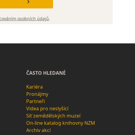
cováním osobních údajů
.
ČASTO HLEDANÉ
Kariéra
Pronájmy
Partneři
Videa pro neslyšící
Síť zemědělských muzeí
On-line katalog knihovny NZM
Archiv akcí