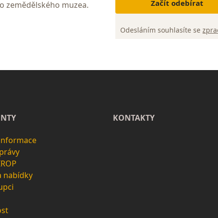
Začít odebírat
ho zemědělského muzea.
Odesláním souhlasíte se
zpra
NTY
KONTAKTY
 informace
zprávy
 IROP
a nabídky
upci
st