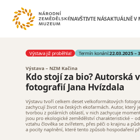
NAVŠTIVTE NÁS
AKTUÁLNĚ V
Výstava již proběhla!
Termín konání:
22.03.2025 – 
Výstava – NZM Kačina
Kdo stojí za bio? Autorská 
fotografií Jana Hvízdala
Výstavu tvoří celkem deset velkoformátových fotograf
zachycují život na českých ekofarmách. Autor, který 
tvorbou z polárních oblastí, v nich zachycuje momenty
jsou pro ekologické zemědělství charakteristické – o
vztahu člověka se zvířetem, přes péči o krajinu a půd
a pocity naplnění, které tento způsob hospodaření př