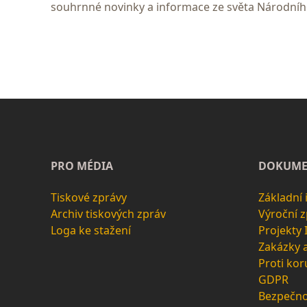
souhrnné novinky a informace ze světa Národní
PRO MÉDIA
DOKUME
Tiskové zprávy
Základní
Archiv tiskových zpráv
Výroční 
Loga ke stažení
Projekty
Zakázky 
Proti kor
GDPR
Bezpečno