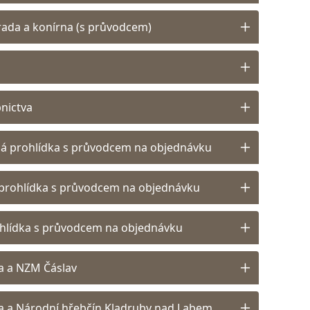
rada a konírna (s průvodcem)
bnictva
ná prohlídka s průvodcem na objednávku
prohlídka s průvodcem na objednávku
hlídka s průvodcem na objednávku
a a NZM Čáslav
a a Národní hřebčín Kladruby nad Labem