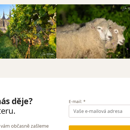
nás děje?
E-mail: *
teru.
My vám občasně zašleme