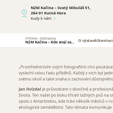
NZM Kačina – Svatý Mikuláš 51,
284 01 Kutná Hora
Kudy k nám
VÝSTAVA – NZM Kačina
O výstavě
Otevírac
NZM Kačina – Kdo stojí za
bio? Autorská výstava
fotografií Jana Hvízdala
„Prostřednictvím svých fotografiích chci poukáz
vyslechl celou řadu příběhů. Každý z nich byl jedi
svému okolí a také snaha o zachování důstojnéh
Jan Hvízdal
je průvodcem v divočině a profesioná
života. Ten našel po boku třiceti tažných psů na sn
spolu s Antarktidou, kde tráví několik měsíců v r
ekologické zemědělství. Tato témata komunikuje s